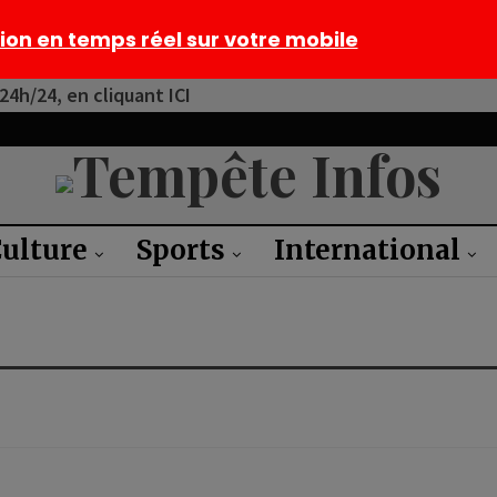
tion en temps réel sur votre mobile
4h/24, en cliquant ICI
ulture
Sports
International