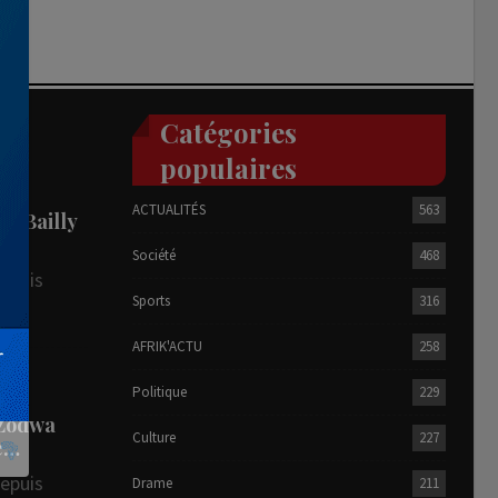
Catégories
populaires
ACTUALITÉS
563
he Bailly
Société
468
depuis
Sports
316
AFRIK'ACTU
258
R
Politique
229
 Zodwa
Culture
227
te…
depuis
Drame
211