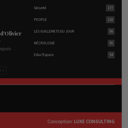
Sécurité
177
PEOPLE
116
LES GUILLEMETS DU JOUR
98
 d’Olivier
…
NÉCROLOGIE
95
depuis
Educ'Espace
94
S
Conception:
LUXE CONSULTING