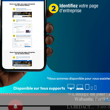
Populaires
PEOPLE
ez nos réseaux
People : L’artiste Blanc
aux
en tournage…
LA REDACTION
4 ans 
78 548
onner aux
L'IMAGE DU JOU
fications
L’image du Jour :
Wabantu, l’artis
LA REDACTION
3 ans 