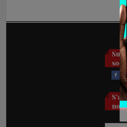
Suiv
soci
S’ab
noti