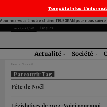
Tempête Infos
: L'informa
Abonnez-vous à notre chaîne TELEGRAM pour nous suivre 2
Langues
samedi, août 8, 2026
Actualité
Société
C
Home
Fête de Noël
Parcourir Tag
Fête de Noël
Législatives de 2023 : Voici pourquoi