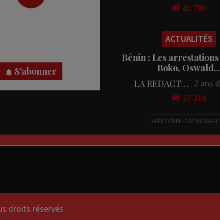
42 790
 des notifications en temps
rectement sur votre appareil,
ACTUALITÉS
nez-vous dès maintenant.
Bénin : Les arrestations
Boko, Oswald
S'abonner
LA REDACTION
2 ans 
37 319
AFFICHER PLUS DE MESSAGE
droits réservés.