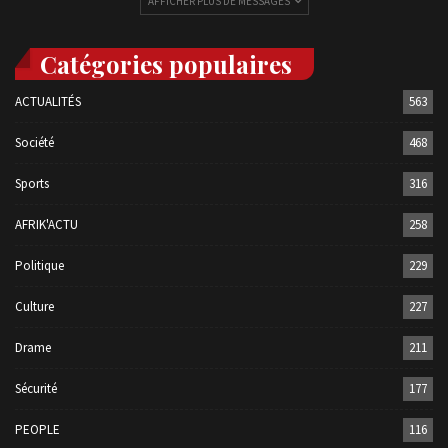
AFFICHER PLUS DE MESSAGES
Catégories populaires
ACTUALITÉS
563
Société
468
Sports
316
AFRIK'ACTU
258
Politique
229
Culture
227
Drame
211
Sécurité
177
PEOPLE
116