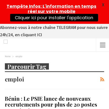
X
Tempête Infos
: L'information en temps
réel sur votre mobile
Cliquer ici pour installer l'application
Abonnez-vous à notre chaîne TELEGRAM pour nous suivre
24h/24, en cliquant ICI
Home
emploi
Parcourir Tag
emploi
Bénin : Le PSIE lance de nouveaux
recrutements pour plus de 20 postes