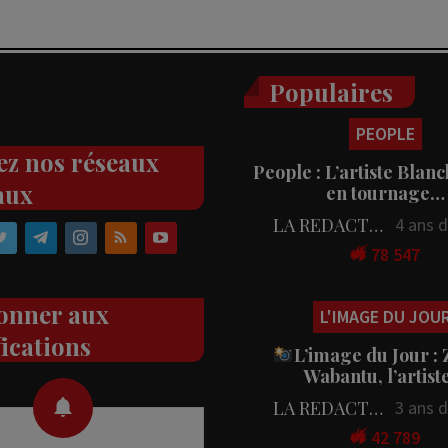
Populaires
PEOPLE
ez nos réseaux
People : L’artiste Blanc
aux
en tournage…
LA REDACTION
4 ans 
78 547
onner aux
L'IMAGE DU JOU
fications
L’image du Jour :
Wabantu, l’artis
LA REDACTION
3 ans 
42 789