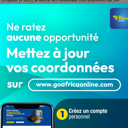
20 autres postes vacants sont également ouverts.
ingt (20) postes vacants sont désormais disponibles, au
 situées à Cotonou et d’autres villes environnantes,
sertion des Jeunes dans l’Emploi (PSIE).
ellement par les 34 nouveaux agents à recruter varient
mes requis pour postuler à cette nouvelle offre
a Licence professionnelle, le DEAT, le DUT, le BTS, le
orme du PSIE peuvent postuler au présent avis, en
ZDlF8
. Les personnes n’étant pas encore inscrites sur la
://cutt.ly/0VZDT77
, avant de postuler au présent avis
orer avec le PSIE Bénin dans le cadre de recrutement