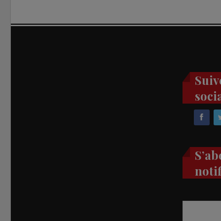
Suiv
soci
S’ab
noti