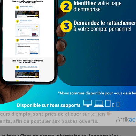
https://cutt.ly/pBfNnFm
les
 autres le poste de : Superviseur principal d’opérations
ique, Ingénieur(e) / Ingénieur(e)e d’études BTP,
ollaborateur commercial / Collaboratrice commerciale,
yvalent / polyvalente, Secrétaire de direction,
des commerciales et marketing, Agent / Agente
icienne d’exploitation informatique Technicien(ne)/
ts ?
née de ce jeudi 19 décembre 2024, le PSIE Bénin a
ts désormais ouverts aux demandeurs d’emploi. Pour
urs d’emploi sont priés de cliquer sur le lien
ents, afin de postuler aux postes ouverts.
autres : Chef de projet informatique, Ingénieur(e) /