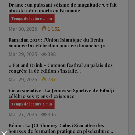
Drame : un puissant séisme de magnitude 7, 7 fait
plus de 1.600 morts en Birmanie
Mar 30, 2025
1 152
Ramadan 2025 : l’Union Islamique du Bénin
annonce la célébration pour ce dimanche 30…
Mar 29, 2025
398
« Eat and Drink » Cotonou festival au palais des
congrès: la 6è édition s’installe…
Mar 29, 2025
737
Vie associative : La Jeunesse Sportive de Fifadji
célèbre ses 15 ans d’existence
Mar 27, 2025
305
Bénin : La JCI Abomey-Calavi Sica offre des
bourses de formation pratique en pisciculture…