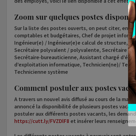
des employés, voici le lien disponible à cet effet :
Zoom sur quelques postes disponib
Sur la liste des postes ouverts, on peut citer, entre
comptables et budgétaires, Chef de projet informat
Ingénieur(e) / Ingénieur(e)e calcul de structure, C
Secrétaire polyvalent / polyvalente, Secrétaire pol
Secrétaire-bureauticienne, Assistant chargé d’étu
d’exploitation informatique, Technicien(ne)/ Techn
Technicienne système
Comment postuler aux postes vacan
A travers un nouvel avis diffusé au cours de la mati
annoncé la disponibilité de plusieurs postes vacan
postuler aux différents postes vacants, les demande
https://cutt.ly/FVZDlF8
et insérer leurs renseignem
Les différents postes vacants à pourvoir sont entre 