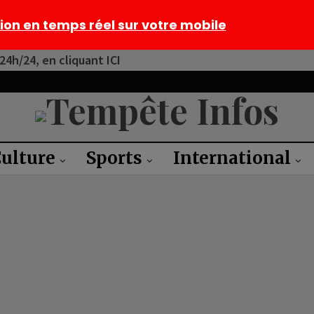
tion en temps réel sur votre mobile
4h/24, en cliquant ICI
ulture
Sports
International