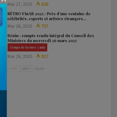
Mar 27, 2025
626
RÉTRO FInAB 2025 : Près d’une centaine de
célébrités, experts et artistes étrangers…
Mar 26, 2025
757
Bénin : compte rendu intégral du Conseil des
Ministres du mercredi 26 mars 2025
Mar 26, 2025
817
PREV
NEXT
1 De 533