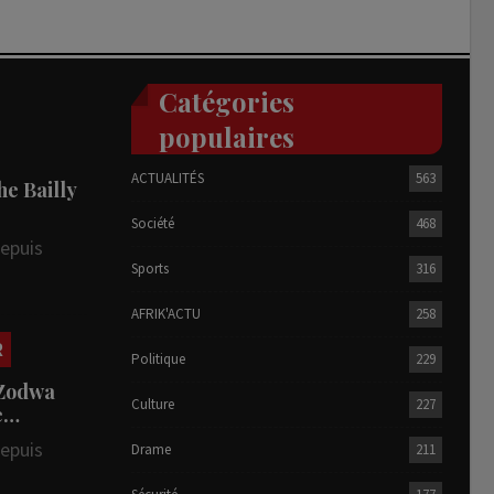
Catégories
populaires
ACTUALITÉS
563
he Bailly
Société
468
depuis
Sports
316
AFRIK'ACTU
258
R
Politique
229
 Zodwa
Culture
227
te…
depuis
Drame
211