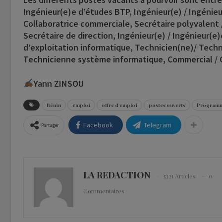
Ingénieur(e)e d’études BTP, Ingénieur(e) / Ingénieu
Collaboratrice commerciale, Secrétaire polyvalent
Secrétaire de direction, Ingénieur(e) / Ingénieur(e
d’exploitation informatique, Technicien(ne)/ Techn
Technicienne système informatique, Commercial / 
Yann ZINSOU
Bénin
emploi
offre d'emploi
postes ouverts
Programme
Facebook
Telegram
Partager
LA REDACTION
5321 Articles
0
Commentaires