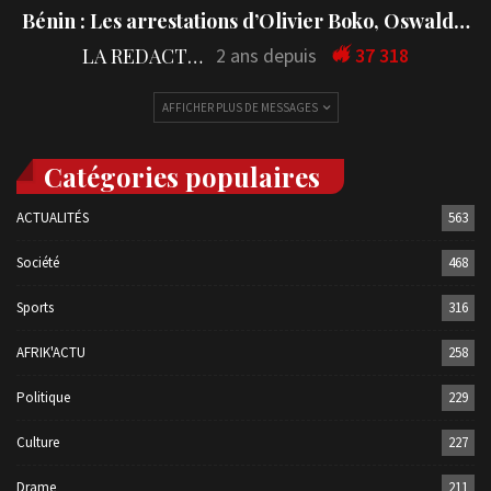
Bénin : Les arrestations d’Olivier Boko, Oswald…
LA REDACTION
2 ans depuis
37 318
AFFICHER PLUS DE MESSAGES
Catégories populaires
ACTUALITÉS
563
Société
468
Sports
316
AFRIK'ACTU
258
Politique
229
Culture
227
Drame
211