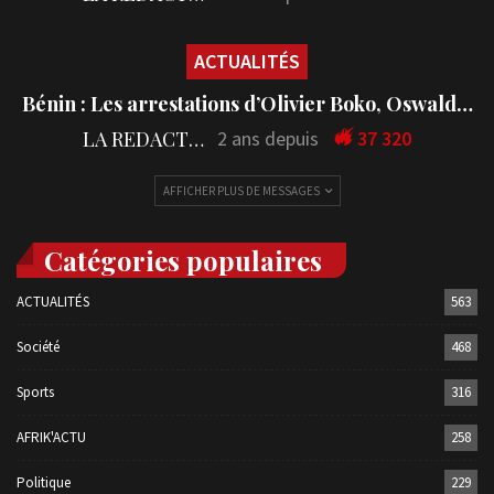
ACTUALITÉS
Bénin : Les arrestations d’Olivier Boko, Oswald…
LA REDACTION
2 ans depuis
37 320
AFFICHER PLUS DE MESSAGES
Catégories populaires
ACTUALITÉS
563
Société
468
Sports
316
AFRIK'ACTU
258
Politique
229