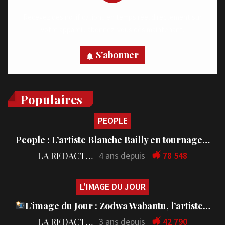
Recevez des notifications en temps réel directement sur
votre appareil, abonnez-vous dès maintenant.
S'abonner
Populaires
PEOPLE
People : L’artiste Blanche Bailly en tournage…
LA REDACTION
4 ans depuis
78 548
L'IMAGE DU JOUR
L’image du Jour : Zodwa Wabantu, l’artiste…
LA REDACTION
3 ans depuis
42 790