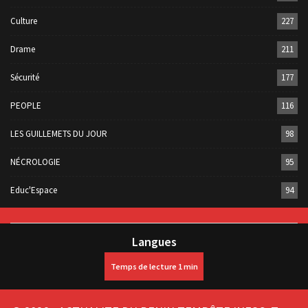
Culture
227
Drame
211
Sécurité
177
PEOPLE
116
LES GUILLEMETS DU JOUR
98
NÉCROLOGIE
95
Educ'Espace
94
Langues