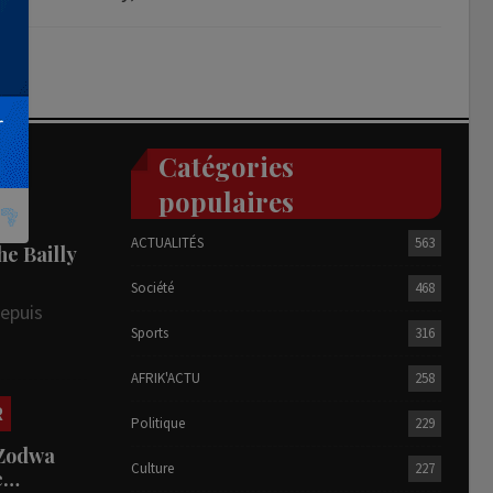
Catégories
populaires
ACTUALITÉS
563
he Bailly
Société
468
depuis
Sports
316
AFRIK'ACTU
258
R
Politique
229
 Zodwa
Culture
227
te…