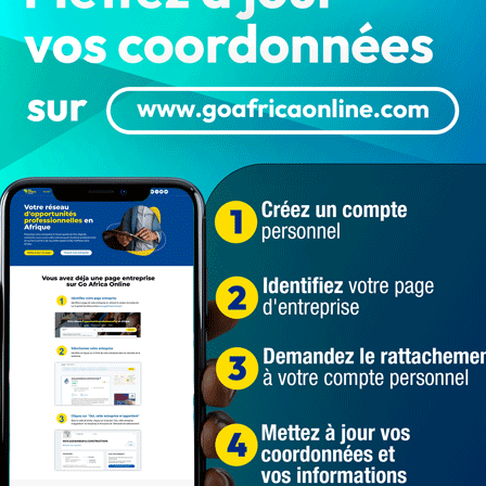
Affaire Désiré Vodonou arrêté et son
domicile perquisitionné : Voici
pourquoi…
LA REDACTION
Oct 31, 2022
5 555
ACTUALITÉS
Membre du parti "Bloc Républicain" et ancien
député à l’Assemblée nationale, l'homme
d'affaires Désiré Vodonou…