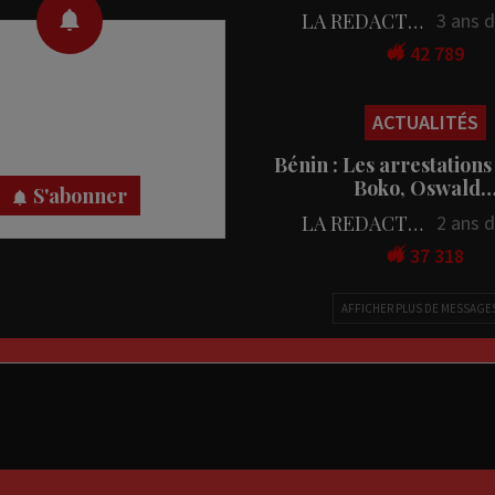
LA REDACTION
3 ans 
42 789
 des notifications en temps
rectement sur votre appareil,
ACTUALITÉS
nez-vous dès maintenant.
Bénin : Les arrestations
Boko, Oswald
S'abonner
LA REDACTION
2 ans 
37 318
AFFICHER PLUS DE MESSAGE