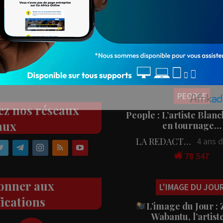
Populaires
PEOPLE
ez nos réseaux
People : L’artiste Blanc
aux
en tournage…
LA REDACTION
4 ans 
78 547
onner aux
L'IMAGE DU JOU
fications
L’image du Jour :
Wabantu, l’artis