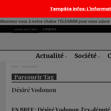
Tempête Infos
: L'informa
Abonnez-vous à notre chaîne TELEGRAM pour nous suivre 2
Langues
vendredi, août 7, 2026
Actualité
Société
C
Home
Désiré Vodonou
Parcourir Tag
Désiré Vodonou
EN BREF : Désiré Vodonou, l’ex-député