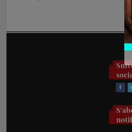
Suiv
soci
S’ab
noti