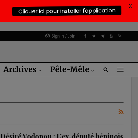
X
Cliquer ici pour installer l'application
Sign in / Join
Archives
Pêle-Mêle
Désiré Vodonou : L’ex-député béninois