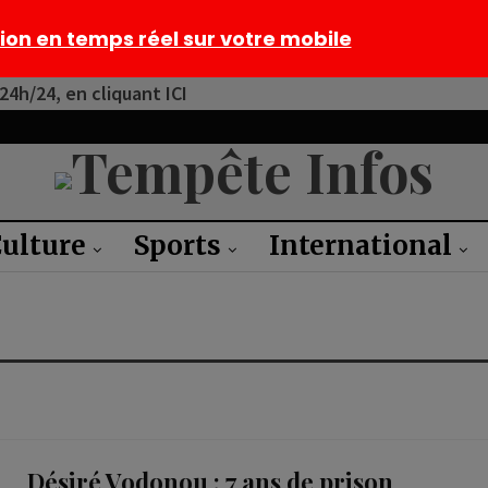
tion en temps réel sur votre mobile
4h/24, en cliquant ICI
ulture
Sports
International
Désiré Vodonou : 7 ans de prison