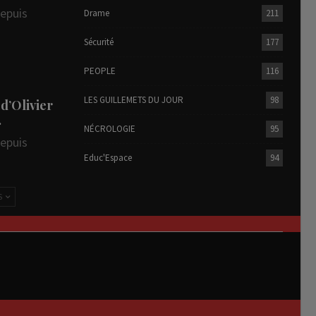
depuis
Drame
211
Sécurité
177
PEOPLE
116
LES GUILLEMETS DU JOUR
98
 d’Olivier
…
NÉCROLOGIE
95
depuis
Educ'Espace
94
S