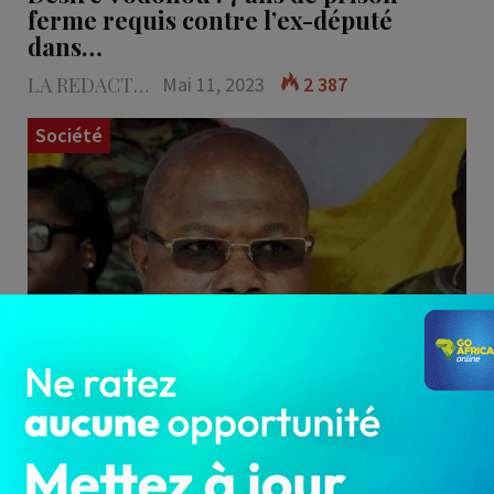
ferme requis contre l’ex-député
dans…
LA REDACTION
Mai 11, 2023
2 387
Société
L’ex-député Désiré Vodonou risque 07 ans de
prison ferme et 300 millions francs CFA
d’amendes et de…