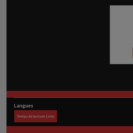
Recevez
réel di
abon
Langues