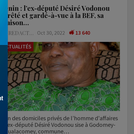
Bénin : l’ex-député Désiré Vodonou
arrêté et gardé-à-vue à la BEF, sa
maison…
LA REDACTION
Oct 30, 2022
13 640
ACTUALITÉS
L'un des domiciles privés de l’homme d'affaires
et ex-député Désiré Vodonou sise à Godomey-
Houalacomey, commune…