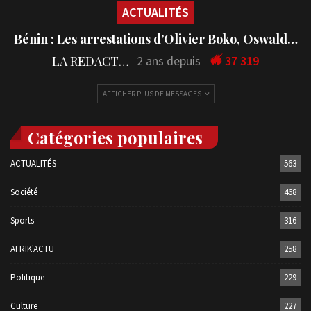
ACTUALITÉS
Bénin : Les arrestations d’Olivier Boko, Oswald…
LA REDACTION
2 ans depuis
37 319
AFFICHER PLUS DE MESSAGES
Catégories populaires
ACTUALITÉS
563
Société
468
Sports
316
AFRIK'ACTU
258
Politique
229
Culture
227