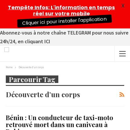
X
Tempête Infos
: L'information en temps
réel sur votre mobile
Cliquer ici pour installer l'application
Abonnez-vous à notre chaîne TELEGRAM pour nous suivre
24h/24, en cliquant ICI
Home
Découverte d’un corps
Parcourir Tag
Découverte d’un corps
Bénin : Un conducteur de taxi-moto
retrouvé mort dans un caniveau à