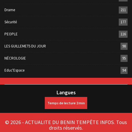
Drame
211
Sécurité
177
PEOPLE
116
LES GUILLEMETS DU JOUR
98
NÉCROLOGIE
95
Educ'Espace
94
Langues
© 2026 - ACTUALITE DU BENIN TEMPÊTE INFOS. Tous
droits réservés.