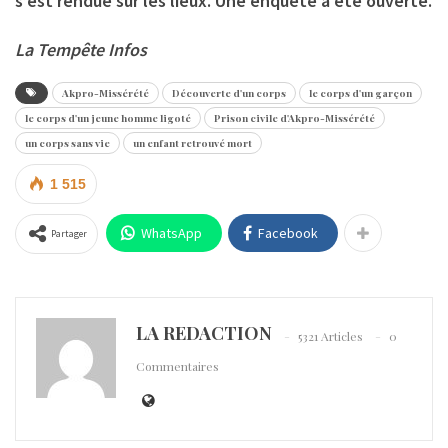
s’est rendue sur les lieux. Une enquête a été ouverte.
La Tempête Infos
Akpro-Missérété
Découverte d'un corps
le corps d'un garçon
le corps d'un jeune homme ligoté
Prison civile d'Akpro-Missérété
un corps sans vie
un enfant retrouvé mort
1 515
WhatsApp
Facebook
Partager
LA REDACTION
5321 Articles
0
Commentaires