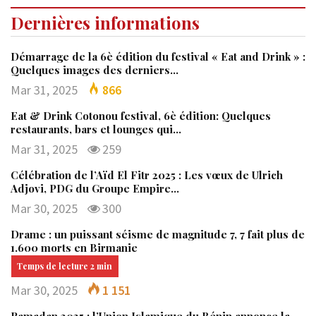
Dernières informations
Démarrage de la 6è édition du festival « Eat and Drink » :
Quelques images des derniers…
Mar 31, 2025
866
Eat & Drink Cotonou festival, 6è édition: Quelques
restaurants, bars et lounges qui…
Mar 31, 2025
259
Célébration de l’Aïd El Fitr 2025 : Les vœux de Ulrich
Adjovi, PDG du Groupe Empire…
Mar 30, 2025
300
Drame : un puissant séisme de magnitude 7, 7 fait plus de
1.600 morts en Birmanie
Mar 30, 2025
1 151