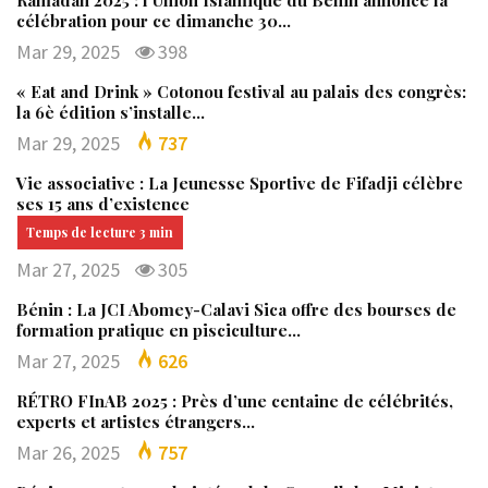
Ramadan 2025 : l’Union Islamique du Bénin annonce la
célébration pour ce dimanche 30…
Mar 29, 2025
398
« Eat and Drink » Cotonou festival au palais des congrès:
la 6è édition s’installe…
Mar 29, 2025
737
Vie associative : La Jeunesse Sportive de Fifadji célèbre
ses 15 ans d’existence
Mar 27, 2025
305
Bénin : La JCI Abomey-Calavi Sica offre des bourses de
formation pratique en pisciculture…
Mar 27, 2025
626
RÉTRO FInAB 2025 : Près d’une centaine de célébrités,
experts et artistes étrangers…
Mar 26, 2025
757