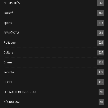
ACTUALITÉS
563
Société
468
Sports
316
AFRIK'ACTU
258
Politique
229
Culture
227
Drame
211
Sécurité
177
PEOPLE
116
LES GUILLEMETS DU JOUR
98
NÉCROLOGIE
95