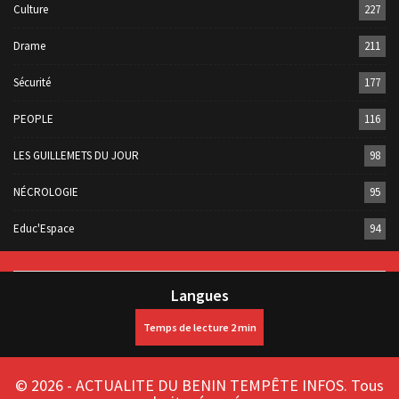
Culture
227
Drame
211
Sécurité
177
PEOPLE
116
LES GUILLEMETS DU JOUR
98
NÉCROLOGIE
95
Educ'Espace
94
Langues
© 2026 - ACTUALITE DU BENIN TEMPÊTE INFOS. Tous