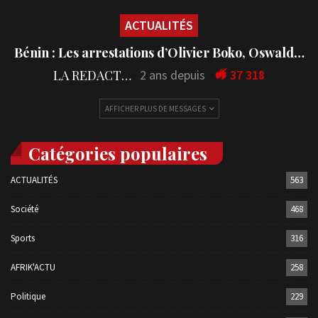
ACTUALITÉS
Bénin : Les arrestations d’Olivier Boko, Oswald…
LA REDACTION
2 ans depuis
37 318
AFFICHER PLUS DE MESSAGES
Catégories populaires
ACTUALITÉS
563
Société
468
Sports
316
AFRIK'ACTU
258
Politique
229