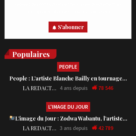
Recevez des notifications en temps réel directement sur
votre appareil, abonnez-vous dès maintenant.
S'abonner
Populaires
PEOPLE
People : L’artiste Blanche Bailly en tournage…
LA REDACTION
4 ans depuis
78 546
L'IMAGE DU JOUR
L’image du Jour : Zodwa Wabantu, l’artiste…
LA REDACTION
3 ans depuis
42 789