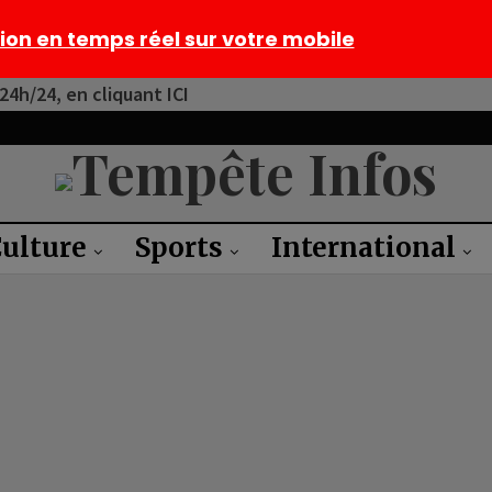
tion en temps réel sur votre mobile
4h/24, en cliquant ICI
ulture
Sports
International