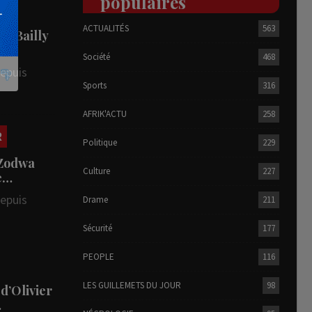
populaires
ACTUALITÉS
563
he Bailly
Société
468
depuis
Sports
316
AFRIK'ACTU
258
R
Politique
229
 Zodwa
Culture
227
te…
depuis
Drame
211
Sécurité
177
PEOPLE
116
LES GUILLEMETS DU JOUR
98
 d’Olivier
…