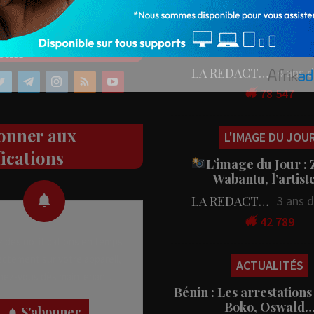
PEOPLE
ez nos réseaux
People : L’artiste Blanc
aux
en tournage…
LA REDACTION
4 ans 
78 547
onner aux
L'IMAGE DU JOU
fications
L’image du Jour :
Wabantu, l’artis
LA REDACTION
3 ans 
42 789
 des notifications en temps
rectement sur votre appareil,
ACTUALITÉS
nez-vous dès maintenant.
Bénin : Les arrestations
Boko, Oswald
S'abonner