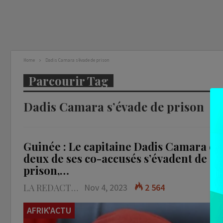
Home
Dadis Camara s’évade de prison
Parcourir Tag
Dadis Camara s’évade de prison
Guinée : Le capitaine Dadis Camara et
deux de ses co-accusés s’évadent de
prison,…
LA REDACTION
Nov 4, 2023
2 564
AFRIK'ACTU