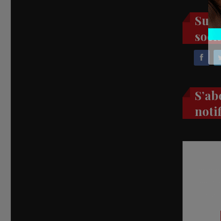
Suiv
soci
S’ab
noti
Recevez
réel di
abon