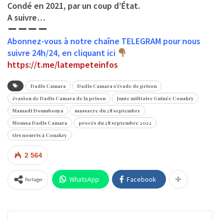
Condé en 2021, par un coup d’État.
A suivre…
Abonnez-vous à notre chaîne TELEGRAM pour nous
suivre 24h/24, en cliquant ici
https://t.me/latempeteinfos
Dadis Camara
Dadis Camara s'évade de prison
évasion de Dadis Camara de la prison
Junte militaire Guinée Conakry
Mamadi Doumbouya
massacre du 28 septembre
Moussa Dadis Camara
procès du 28 septembre 2022
tirs nourris à Conakry
2 564
WhatsApp
Facebook
Partager