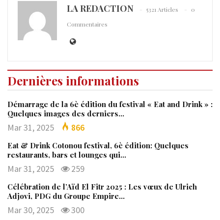
LA REDACTION
5321 Articles
0
Commentaires
Dernières informations
Démarrage de la 6è édition du festival « Eat and Drink » :
Quelques images des derniers…
Mar 31, 2025
866
Eat & Drink Cotonou festival, 6è édition: Quelques
restaurants, bars et lounges qui…
Mar 31, 2025
259
Célébration de l’Aïd El Fitr 2025 : Les vœux de Ulrich
Adjovi, PDG du Groupe Empire…
Mar 30, 2025
300