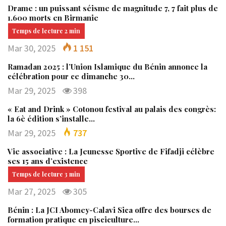
Drame : un puissant séisme de magnitude 7, 7 fait plus de
1.600 morts en Birmanie
Mar 30, 2025
1 151
Ramadan 2025 : l’Union Islamique du Bénin annonce la
célébration pour ce dimanche 30…
Mar 29, 2025
398
« Eat and Drink » Cotonou festival au palais des congrès:
la 6è édition s’installe…
Mar 29, 2025
737
Vie associative : La Jeunesse Sportive de Fifadji célèbre
ses 15 ans d’existence
Mar 27, 2025
305
Bénin : La JCI Abomey-Calavi Sica offre des bourses de
formation pratique en pisciculture…