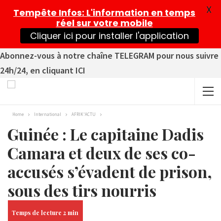
X
Tempête Infos
: L'information en temps
réel sur votre mobile
Cliquer ici pour installer l'application
Abonnez-vous à notre chaîne TELEGRAM pour nous suivre
24h/24, en cliquant ICI
Home
International
AFRIK'ACTU
Guinée : Le capitaine Dadis
Camara et deux de ses co-
accusés s’évadent de prison,
sous des tirs nourris