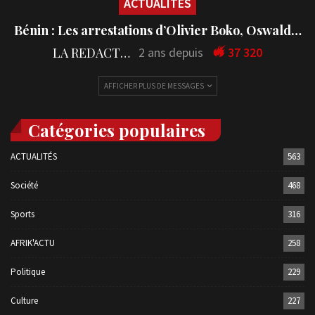
ACTUALITÉS
Bénin : Les arrestations d’Olivier Boko, Oswald…
LA REDACTION
2 ans depuis
37 320
AFFICHER PLUS DE MESSAGES
Catégories populaires
ACTUALITÉS
563
Société
468
Sports
316
AFRIK'ACTU
258
Politique
229
Culture
227