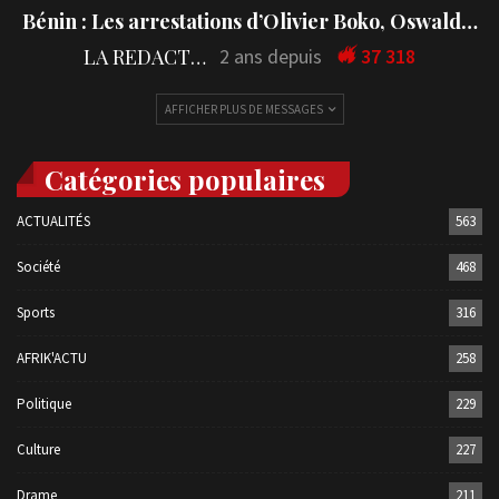
Bénin : Les arrestations d’Olivier Boko, Oswald…
LA REDACTION
2 ans depuis
37 318
AFFICHER PLUS DE MESSAGES
Catégories populaires
ACTUALITÉS
563
Société
468
Sports
316
AFRIK'ACTU
258
Politique
229
Culture
227
Drame
211