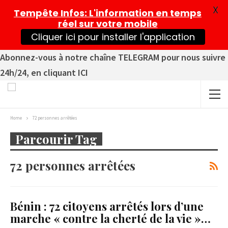
X
Tempête Infos
: L'information en temps
réel sur votre mobile
Cliquer ici pour installer l'application
Abonnez-vous à notre chaîne TELEGRAM pour nous suivre
24h/24, en cliquant ICI
Home
72 personnes arrêtées
Parcourir Tag
72 personnes arrêtées
Bénin : 72 citoyens arrêtés lors d’une
marche « contre la cherté de la vie »…