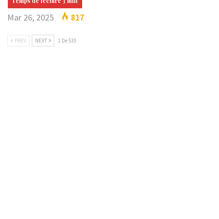
Mar 26, 2025
817
PREV
NEXT
1 De 533