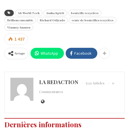
AS World Tech
Asuka Spirit
bouteille recyclées
Brillons ensemble
Richard Odjrado
vente de bouteilles recyclées
Vianney Ananou
1 437
WhatsApp
Facebook
Partager
LA REDACTION
5321 Articles
0
Commentaires
Dernières informations