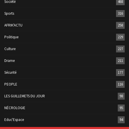
Société
468
Sports
316
AFRIK'ACTU
258
Politique
229
Culture
227
Drame
211
Sécurité
177
PEOPLE
116
LES GUILLEMETS DU JOUR
98
NÉCROLOGIE
95
Educ'Espace
94