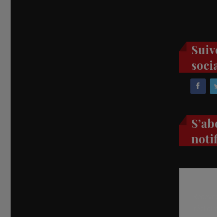
Suiv
soci
S’ab
noti
Recevez
réel di