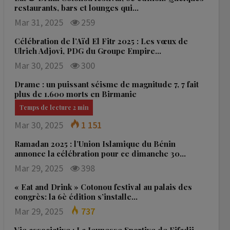
restaurants, bars et lounges qui…
Mar 31, 2025
259
Célébration de l’Aïd El Fitr 2025 : Les vœux de
Ulrich Adjovi, PDG du Groupe Empire…
Mar 30, 2025
300
Drame : un puissant séisme de magnitude 7, 7 fait
plus de 1.600 morts en Birmanie
Mar 30, 2025
1 151
Ramadan 2025 : l’Union Islamique du Bénin
annonce la célébration pour ce dimanche 30…
Mar 29, 2025
398
« Eat and Drink » Cotonou festival au palais des
congrès: la 6è édition s’installe…
Mar 29, 2025
737