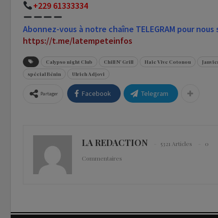
+229 61333334
Abonnez-vous à notre chaîne TELEGRAM pour nous su
https://t.me/latempeteinfos
Calypso night Club
Chill N' Grill
Haie Vive Cotonou
Janvie
spécial Bénin
Ulrich Adjovi
Facebook
Telegram
Partager
LA REDACTION
5321 Articles
0
Commentaires