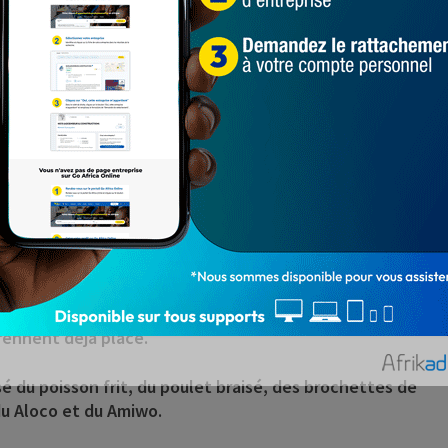
ll N’ Grill
z-vous une animation live spécialement offerte pour
urant «
Chill N’ Grill
» veut faire « pimenter » la soirée de
s (GMT+1).
u Calypso night Club à Cotonou, le restaurant spécialisé
te
Janvier Gangan
, un véritable accroc du rythme
déplacement, dans un univers endiablé du live
lace est déjà assurée, et quelques clients qui ne
prennent déjà place.
é du poisson frit, du poulet braisé, des brochettes de
u Aloco et du Amiwo.