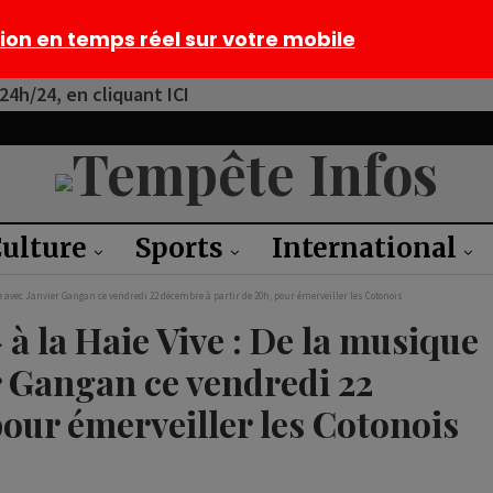
tion en temps réel sur votre mobile
4h/24, en cliquant ICI
ulture
Sports
International
ue avec Janvier Gangan ce vendredi 22 décembre à partir de 20h, pour émerveiller les Cotonois
» à la Haie Vive : De la musique
r Gangan ce vendredi 22
pour émerveiller les Cotonois