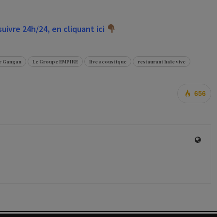
ivre 24h/24, en cliquant ici
r Gangan
Le Groupe EMPIRE
live acoustique
restaurant haie vive
656