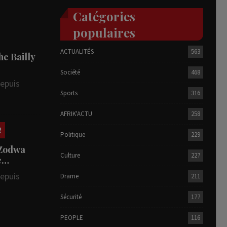
Catégories
populaires
ACTUALITÉS
563
he Bailly
Société
468
depuis
Sports
316
AFRIK'ACTU
258
R
Politique
229
 Zodwa
Culture
227
te…
depuis
Drame
211
Sécurité
177
PEOPLE
116