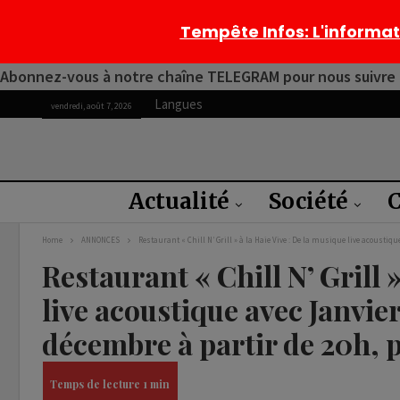
Tempête Infos
: L'informa
Abonnez-vous à notre chaîne TELEGRAM pour nous suivre 2
Langues
vendredi, août 7, 2026
Actualité
Société
C
Home
ANNONCES
Restaurant « Chill N’ Grill » à la Haie Vive : De la musique live acoustiq
Restaurant « Chill N’ Grill 
live acoustique avec Janvie
décembre à partir de 20h, 