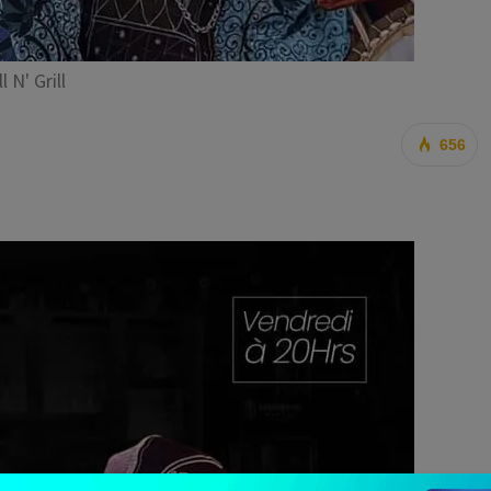
l N' Grill
656