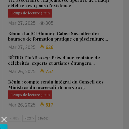
Vie associative : La Jeunesse Sportive de Fifadji
célèbre ses 15 ans d’existence
Mar 27, 2025
305
Bénin : La JCI Abomey-Calavi Sica offre des
bourses de formation pratique en pisciculture…
Mar 27, 2025
626
RÉTRO FInAB 2025 : Près d’une centaine de
célébrités, experts et artistes étrangers…
Mar 26, 2025
757
Bénin : compte rendu intégral du Conseil des
Ministres du mercredi 26 mars 2025
Mar 26, 2025
817
PREV
NEXT
1 De 533