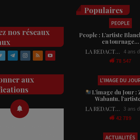
Populaires
PEOPLE
ez nos réseaux
People : L’artiste Blanc
aux
en tournage…
LA REDACTION
4 ans 
78 547
onner aux
L'IMAGE DU JOU
fications
L’image du Jour :
Wabantu, l’artis
LA REDACTION
3 ans 
42 789
 des notifications en temps
rectement sur votre appareil,
ACTUALITÉS