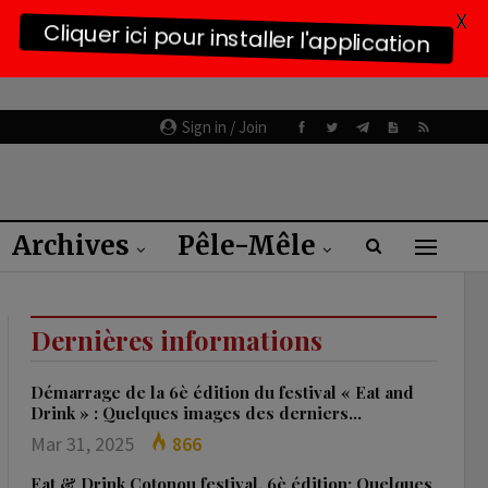
X
Cliquer ici pour installer l'application
Sign in / Join
Archives
Pêle-Mêle
Dernières informations
Démarrage de la 6è édition du festival « Eat and
Drink » : Quelques images des derniers…
Mar 31, 2025
866
Eat & Drink Cotonou festival, 6è édition: Quelques