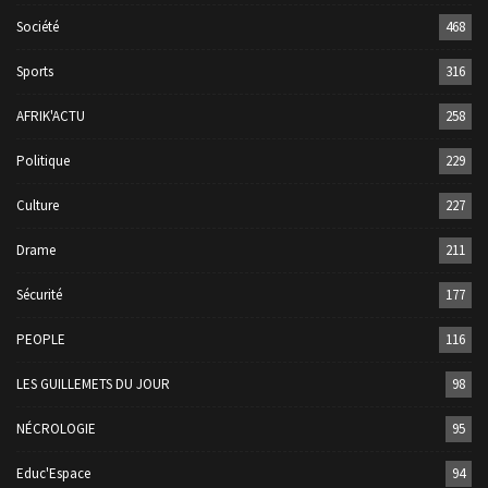
Société
468
Sports
316
AFRIK'ACTU
258
Politique
229
Culture
227
Drame
211
Sécurité
177
PEOPLE
116
LES GUILLEMETS DU JOUR
98
NÉCROLOGIE
95
Educ'Espace
94