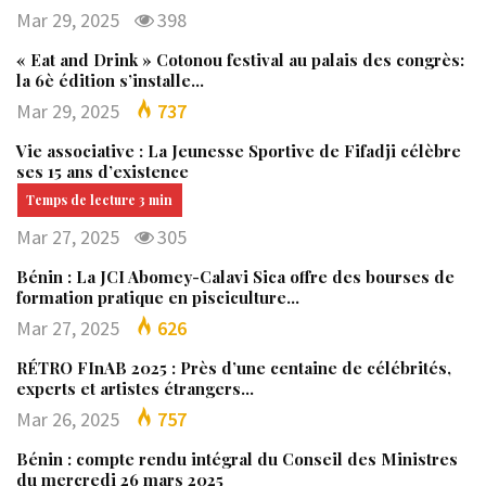
Mar 29, 2025
398
« Eat and Drink » Cotonou festival au palais des congrès:
la 6è édition s’installe…
Mar 29, 2025
737
Vie associative : La Jeunesse Sportive de Fifadji célèbre
ses 15 ans d’existence
Mar 27, 2025
305
Bénin : La JCI Abomey-Calavi Sica offre des bourses de
formation pratique en pisciculture…
Mar 27, 2025
626
RÉTRO FInAB 2025 : Près d’une centaine de célébrités,
experts et artistes étrangers…
Mar 26, 2025
757
Bénin : compte rendu intégral du Conseil des Ministres
du mercredi 26 mars 2025