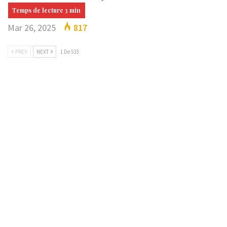
Mar 26, 2025
817
PREV
NEXT
1 De 533