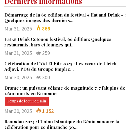
Dernières informations
Démarrage de la 6è édition du festival « Eat and Drink » :
Quelques images des derniers…
Mar 31, 2025
866
Eat & Drink Cotonou festival, 6è édition: Quelques
restaurants, bars et lounges qui…
Mar 31, 2025
259
Célébration de l’Aïd El Fitr 2025 : Les vœux de Ulrich
Adjovi, PDG du Groupe Empire…
Mar 30, 2025
300
Drame : un puissant séisme de magnitude 7, 7 fait plus de
1.600 morts en Birmanie
Mar 30, 2025
1 152
Ramadan 2025 : l’Union Islamique du Bénin annonce la
célébration pour ce dimanche 30…