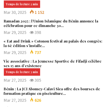
Mar 30, 2025
1 152
Ramadan 2025 : l’Union Islamique du Bénin annonce la
célébration pour ce dimanche 30…
Mar 29, 2025
398
« Eat and Drink » Cotonou festival au palais des congrès:
la 6è édition s’installe…
Mar 29, 2025
737
Vie associative : La Jeunesse Sportive de Fifadji célèbre
ses 15 ans d’existence
Mar 27, 2025
305
Bénin : La JCI Abomey-Calavi Sica offre des bourses de
formation pratique en pisciculture…
Mar 27, 2025
626