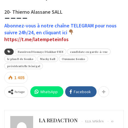
20- Thierno Alassane SALL
Abonnez-vous à notre chaîne TELEGRAM pour nous
suivre 24h/24, en cliquant ici
https://t.me/latempeteinfos
Bassirou Diomaye Diakhar FAYE
candidate en garde-à-vue
le plan B de Sonko
Macky Sall
Ousmane Sonko
présidentielle Sénégal
1 405
WhatsApp
Facebook
Partager
LA REDACTION
5321 Articles
0