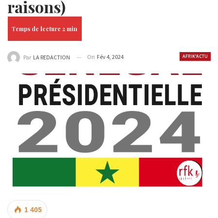
raisons)
On
Fév 4, 2024
AFRIK'ACTU
Par
LA REDACTION
1 405