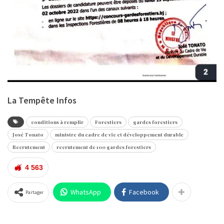
La Tempête Infos
conditions à remplir
Forestiers
gardes forestiers
José Tonato
ministre du cadre de vie et développement durable
Recrutement
recrutement de 100 gardes forestiers
4 563
WhatsApp
Facebook
Partager