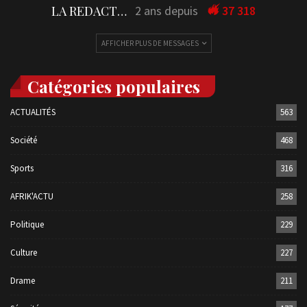
LA REDACTION
2 ans depuis
37 318
AFFICHER PLUS DE MESSAGES
Catégories populaires
ACTUALITÉS
563
Société
468
Sports
316
AFRIK'ACTU
258
Politique
229
Culture
227
Drame
211