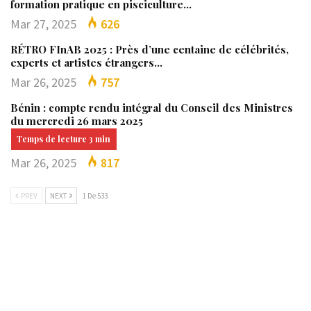
formation pratique en pisciculture…
Mar 27, 2025
626
RÉTRO FInAB 2025 : Près d’une centaine de célébrités,
experts et artistes étrangers…
Mar 26, 2025
757
Bénin : compte rendu intégral du Conseil des Ministres
du mercredi 26 mars 2025
Mar 26, 2025
817
PREV
NEXT
1 De 533