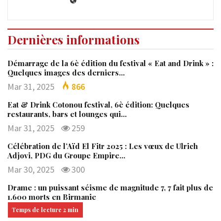
Dernières informations
Démarrage de la 6è édition du festival « Eat and Drink » :
Quelques images des derniers…
Mar 31, 2025
866
Eat & Drink Cotonou festival, 6è édition: Quelques
restaurants, bars et lounges qui…
Mar 31, 2025
259
Célébration de l’Aïd El Fitr 2025 : Les vœux de Ulrich
Adjovi, PDG du Groupe Empire…
Mar 30, 2025
300
Drame : un puissant séisme de magnitude 7, 7 fait plus de
1.600 morts en Birmanie