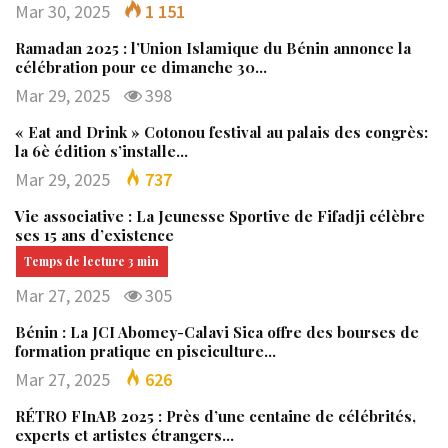
Mar 30, 2025
1 151
Ramadan 2025 : l’Union Islamique du Bénin annonce la
célébration pour ce dimanche 30…
Mar 29, 2025
398
« Eat and Drink » Cotonou festival au palais des congrès:
la 6è édition s’installe…
Mar 29, 2025
737
Vie associative : La Jeunesse Sportive de Fifadji célèbre
ses 15 ans d’existence
Mar 27, 2025
305
Bénin : La JCI Abomey-Calavi Sica offre des bourses de
formation pratique en pisciculture…
Mar 27, 2025
626
RÉTRO FInAB 2025 : Près d’une centaine de célébrités,
experts et artistes étrangers…