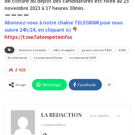
de clôture du dépôt des candidatures est fixée au 25
novembre 2023 à 17 heures 30min.
Abonnez-vous à notre chaîne TELEGRAM pour nous
suivre 24h/24, en cliquant ici
https://t.me/latempeteinfos
dossiers à fournir
offre d'emploi
postes ouverts PSIE
PSIE
Recrutement
recrutement Bénin
recrutement PSIE
2 420
WhatsApp
Facebook
Partager
LA REDACTION
5321 Articles
0
Commentaires