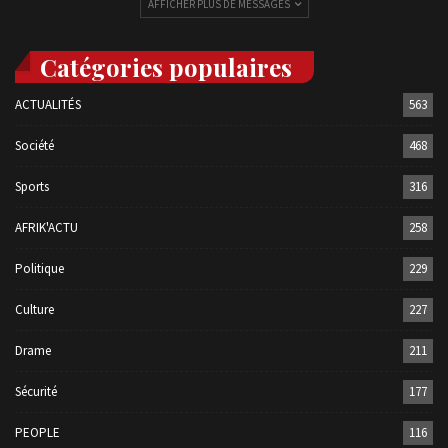
AFFICHER PLUS DE MESSAGES
Catégories populaires
ACTUALITÉS
563
Société
468
Sports
316
AFRIK'ACTU
258
Politique
229
Culture
227
Drame
211
Sécurité
177
PEOPLE
116