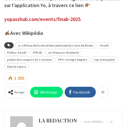
sur l’application Yo, à travers ce lien
yopasshub.com/events/finab-2025
Avec Wikipédia
3e édition du Festival International des Arts du Bénin
Awadi
Didier Awadi
FINAB
né d'un père Béninois
palais des congrès de Cotonou
PDG Groupe Empire
rap sénégalais
Ulrich Adjovi
1 355
WhatsApp
Facebook
Partager
LA REDACTION
5321 Articles
0