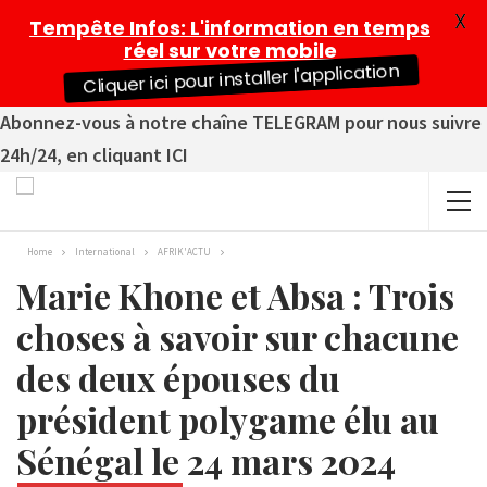
X
Tempête Infos
: L'information en temps
réel sur votre mobile
Cliquer ici pour installer l'application
Abonnez-vous à notre chaîne TELEGRAM pour nous suivre
24h/24, en cliquant ICI
Home
International
AFRIK'ACTU
Marie Khone et Absa : Trois
choses à savoir sur chacune
des deux épouses du
président polygame élu au
Sénégal le 24 mars 2024