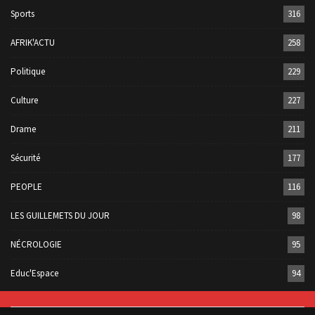
Sports
316
AFRIK'ACTU
258
Politique
229
Culture
227
Drame
211
Sécurité
177
PEOPLE
116
LES GUILLEMETS DU JOUR
98
NÉCROLOGIE
95
Educ'Espace
94