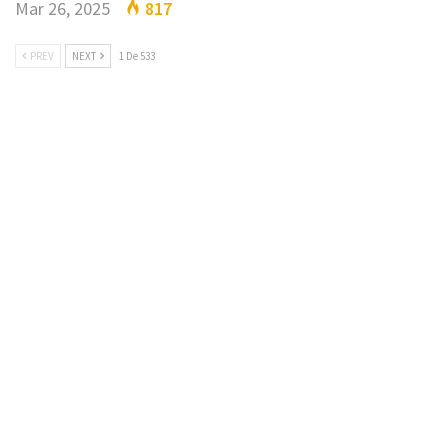
Mar 26, 2025
817
PREV
NEXT
1 De 533