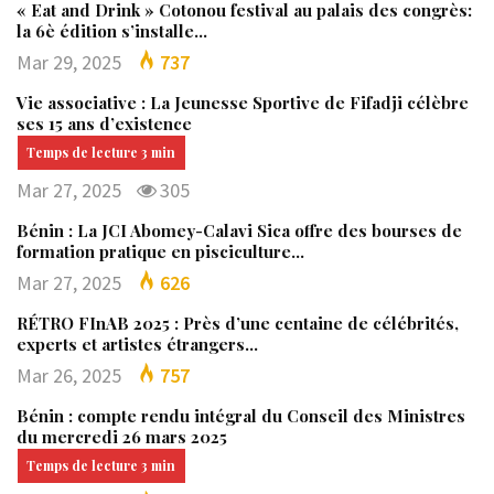
« Eat and Drink » Cotonou festival au palais des congrès:
la 6è édition s’installe…
Mar 29, 2025
737
Vie associative : La Jeunesse Sportive de Fifadji célèbre
ses 15 ans d’existence
Mar 27, 2025
305
Bénin : La JCI Abomey-Calavi Sica offre des bourses de
formation pratique en pisciculture…
Mar 27, 2025
626
RÉTRO FInAB 2025 : Près d’une centaine de célébrités,
experts et artistes étrangers…
Mar 26, 2025
757
Bénin : compte rendu intégral du Conseil des Ministres
du mercredi 26 mars 2025