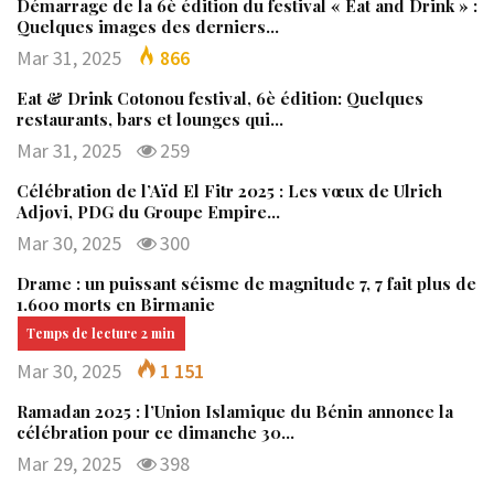
Démarrage de la 6è édition du festival « Eat and Drink » :
Quelques images des derniers…
Mar 31, 2025
866
Eat & Drink Cotonou festival, 6è édition: Quelques
restaurants, bars et lounges qui…
Mar 31, 2025
259
Célébration de l’Aïd El Fitr 2025 : Les vœux de Ulrich
Adjovi, PDG du Groupe Empire…
Mar 30, 2025
300
Drame : un puissant séisme de magnitude 7, 7 fait plus de
1.600 morts en Birmanie
Mar 30, 2025
1 151
Ramadan 2025 : l’Union Islamique du Bénin annonce la
célébration pour ce dimanche 30…
Mar 29, 2025
398