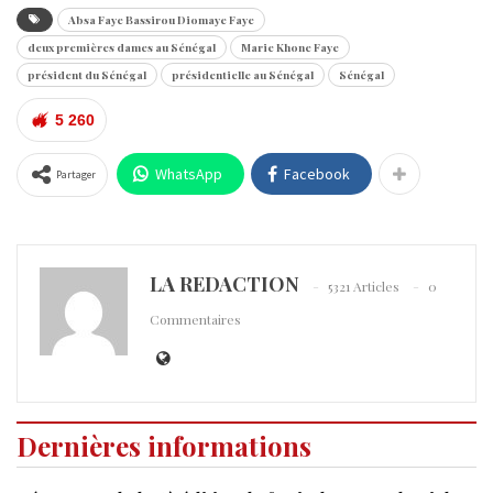
Absa Faye Bassirou Diomaye Faye
deux premières dames au Sénégal
Marie Khone Faye
président du Sénégal
présidentielle au Sénégal
Sénégal
5 260
WhatsApp
Facebook
Partager
LA REDACTION
5321 Articles
0
Commentaires
Dernières informations