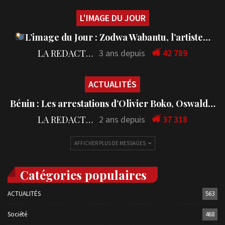
L'IMAGE DU JOUR
L’image du Jour : Zodwa Wabantu, l’artiste…
LA REDACTION
3 ans depuis
42 789
ACTUALITÉS
Bénin : Les arrestations d’Olivier Boko, Oswald…
LA REDACTION
2 ans depuis
37 318
AFFICHER PLUS DE MESSAGES
Catégories populaires
ACTUALITÉS
563
Société
468