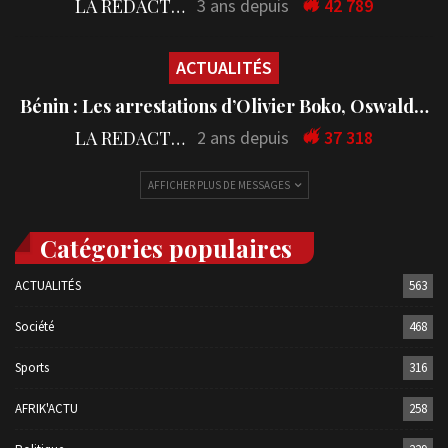
LA REDACTION
3 ans depuis
42 789
ACTUALITÉS
Bénin : Les arrestations d’Olivier Boko, Oswald…
LA REDACTION
2 ans depuis
37 318
AFFICHER PLUS DE MESSAGES
Catégories populaires
ACTUALITÉS
563
Société
468
Sports
316
AFRIK'ACTU
258