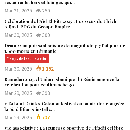
restaurants, bars et lounges qui…
Mar 31, 2025
259
Célébration de l’Aïd El Fitr 2025 : Les vœux de Ulrich
Adjovi, PDG du Groupe Empire…
Mar 30, 2025
300
Drame : un puissant séisme de magnitude 7, 7 fait plus de
1.600 morts en Birmanie
Mar 30, 2025
1 152
Ramadan 2025 : l’Union Islamique du Bénin annonce la
célébration pour ce dimanche 30…
Mar 29, 2025
398
« Eat and Drink » Cotonou festival au palais des congrès:
la 6è édition s’installe…
Mar 29, 2025
737
Vie associative : La Jeunesse Sportive de Fifadji célèbre