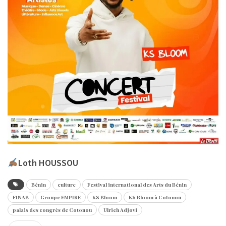
Loth HOUSSOU
Bénin
culture
Festival international des Arts du Bénin
FINAB
Groupe EMPIRE
KS Bloom
KS Bloom à Cotonou
palais des congrès de Cotonou
Ulrich Adjovi