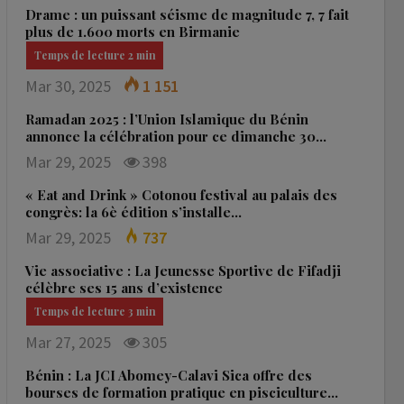
Drame : un puissant séisme de magnitude 7, 7 fait
plus de 1.600 morts en Birmanie
Mar 30, 2025
1 151
Ramadan 2025 : l’Union Islamique du Bénin
annonce la célébration pour ce dimanche 30…
Mar 29, 2025
398
« Eat and Drink » Cotonou festival au palais des
congrès: la 6è édition s’installe…
Mar 29, 2025
737
Vie associative : La Jeunesse Sportive de Fifadji
célèbre ses 15 ans d’existence
Mar 27, 2025
305
Bénin : La JCI Abomey-Calavi Sica offre des
bourses de formation pratique en pisciculture…