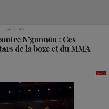
ars de la boxe et du MMA
contre N’gannou : Ces
tars de la boxe et du MMA
Sports