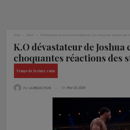
Home
Sports
K.O dévastateur de Joshua contre N’gannou : Ces choquantes réactions des st
K.O dévastateur de Joshua 
choquantes réactions des s
On
Mar 10, 2024
Par
LA REDACTION