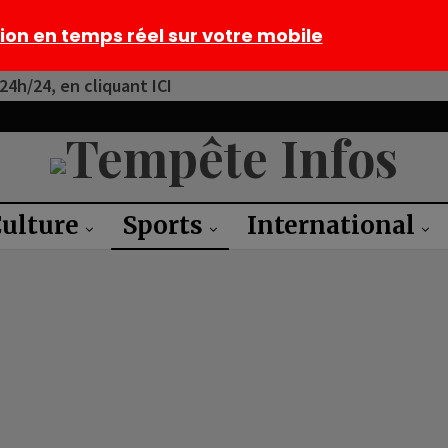
tion en temps réel sur votre mobile
4h/24, en cliquant ICI
ulture
Sports
International