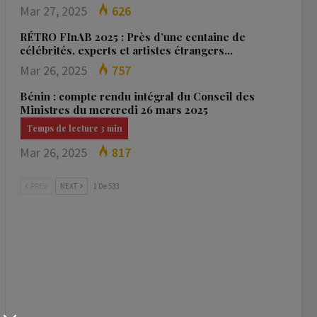
Mar 27, 2025
626
RÉTRO FInAB 2025 : Près d’une centaine de
célébrités, experts et artistes étrangers…
Mar 26, 2025
757
Bénin : compte rendu intégral du Conseil des
Ministres du mercredi 26 mars 2025
Mar 26, 2025
817
PREV
NEXT
1 De 533