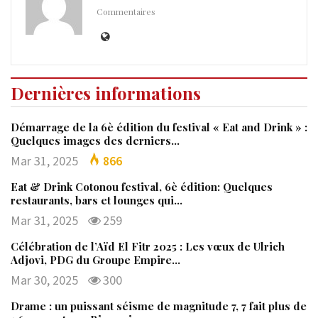
Commentaires
Dernières informations
Démarrage de la 6è édition du festival « Eat and Drink » :
Quelques images des derniers…
Mar 31, 2025
866
Eat & Drink Cotonou festival, 6è édition: Quelques
restaurants, bars et lounges qui…
Mar 31, 2025
259
Célébration de l’Aïd El Fitr 2025 : Les vœux de Ulrich
Adjovi, PDG du Groupe Empire…
Mar 30, 2025
300
Drame : un puissant séisme de magnitude 7, 7 fait plus de