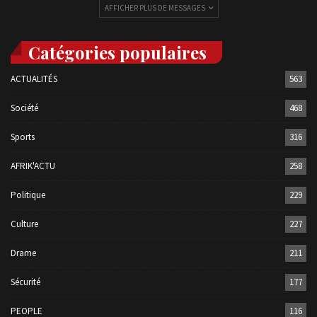
AFFICHER PLUS DE MESSAGES
Catégories populaires
ACTUALITÉS
563
Société
468
Sports
316
AFRIK'ACTU
258
Politique
229
Culture
227
Drame
211
Sécurité
177
PEOPLE
116