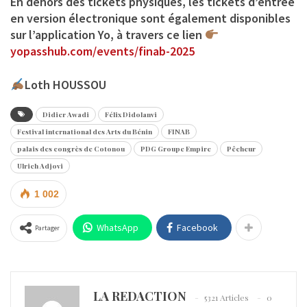
En dehors des tickets physiques, les tickets d’entrée
en version électronique sont également disponibles
sur l’application Yo, à travers ce lien
yopasshub.com/events/finab-2025
Loth HOUSSOU
Didier Awadi
Félix Didolanvi
Festival international des Arts du Bénin
FINAB
palais des congrès de Cotonou
PDG Groupe Empire
Pêcheur
Ulrich Adjovi
1 002
WhatsApp
Facebook
Partager
LA REDACTION
5321 Articles
0