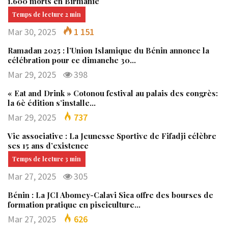
1.600 morts en Birmanie
Mar 30, 2025
1 151
Ramadan 2025 : l’Union Islamique du Bénin annonce la
célébration pour ce dimanche 30…
Mar 29, 2025
398
« Eat and Drink » Cotonou festival au palais des congrès:
la 6è édition s’installe…
Mar 29, 2025
737
Vie associative : La Jeunesse Sportive de Fifadji célèbre
ses 15 ans d’existence
Mar 27, 2025
305
Bénin : La JCI Abomey-Calavi Sica offre des bourses de
formation pratique en pisciculture…
Mar 27, 2025
626