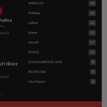
AFRIK'ACTU
258
R
Politique
229
 Zodwa
Culture
227
te…
depuis
Drame
211
Sécurité
177
PEOPLE
116
LES GUILLEMETS DU JOUR
98
 d’Olivier
…
NÉCROLOGIE
95
depuis
Educ'Espace
94
S