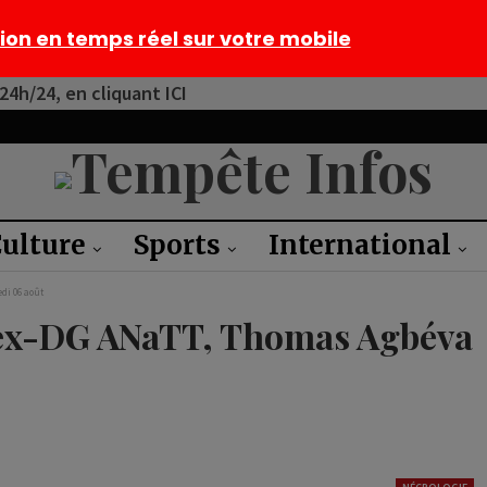
tion en temps réel sur votre mobile
4h/24, en cliquant ICI
ulture
Sports
International
di 06 août
: L’ex-DG ANaTT, Thomas Agbéva