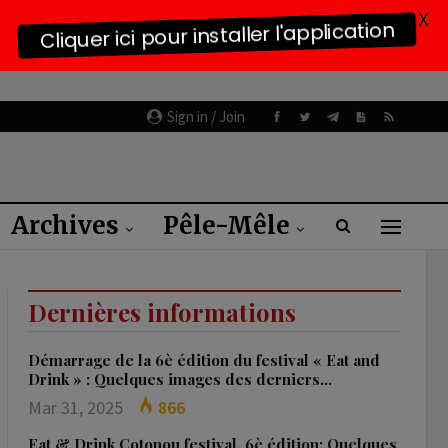
X
Cliquer ici pour installer l'application
Sign in / Join
Archives
Pêle-Mêle
Dernières informations
Démarrage de la 6è édition du festival « Eat and
Drink » : Quelques images des derniers…
Mar 31, 2025
866
Eat & Drink Cotonou festival, 6è édition: Quelques