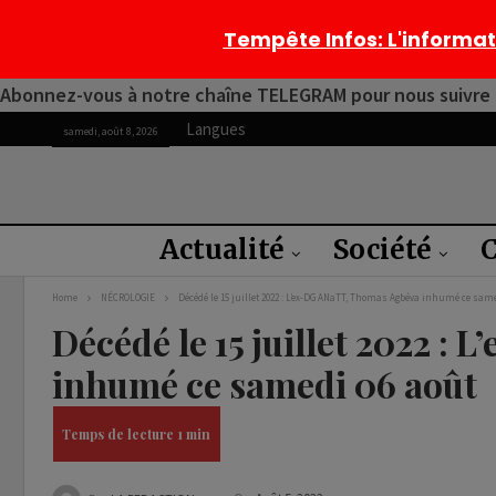
Tempête Infos
: L'informa
Abonnez-vous à notre chaîne TELEGRAM pour nous suivre 2
Langues
samedi, août 8, 2026
Actualité
Société
C
Home
NÉCROLOGIE
Décédé le 15 juillet 2022 : L’ex-DG ANaTT, Thomas Agbéva inhumé ce same
Décédé le 15 juillet 2022 
inhumé ce samedi 06 août