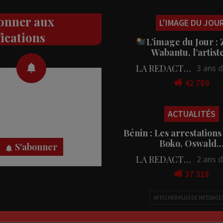
onner aux
L'IMAGE DU JOU
fications
L’image du Jour :
Wabantu, l’artis
LA REDACTION
3 ans 
42 789
 des notifications en temps
rectement sur votre appareil,
ACTUALITÉS
nez-vous dès maintenant.
Bénin : Les arrestations
Boko, Oswald
S'abonner
LA REDACTION
2 ans 
37 318
AFFICHER PLUS DE MESSAGE