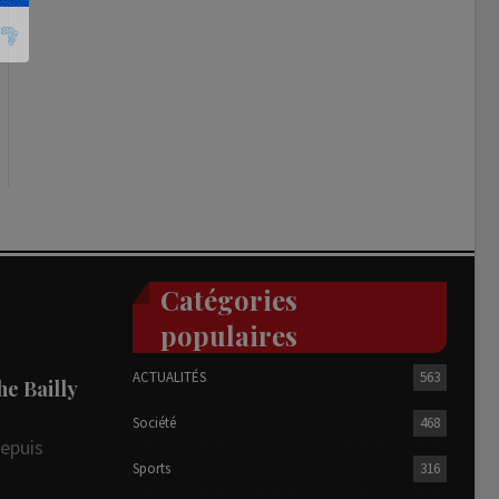
Catégories
populaires
ACTUALITÉS
563
he Bailly
Société
468
depuis
Sports
316