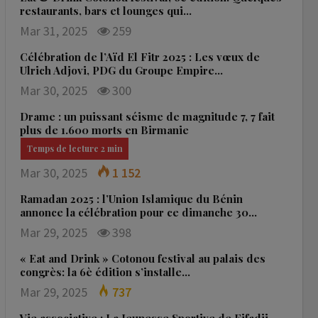
restaurants, bars et lounges qui…
Mar 31, 2025
259
Célébration de l’Aïd El Fitr 2025 : Les vœux de
Ulrich Adjovi, PDG du Groupe Empire…
Mar 30, 2025
300
Drame : un puissant séisme de magnitude 7, 7 fait
plus de 1.600 morts en Birmanie
Mar 30, 2025
1 152
Ramadan 2025 : l’Union Islamique du Bénin
annonce la célébration pour ce dimanche 30…
Mar 29, 2025
398
« Eat and Drink » Cotonou festival au palais des
congrès: la 6è édition s’installe…
Mar 29, 2025
737