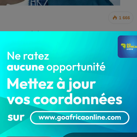
1 666
ien Directeur Général de l’Agence Nationale des
a conduit à sa dernière demeure ce week-end.
 hospitalier départemental de l’Ouémé (Chd Ouémé),
o-Missérété dans un « scandaleux dossier de
ta (département du Zou) va être inhumé le samedi 06
membres de sa famille, ce vendredi, 5 août 2022 à partir
’enceinte de la maison mortuaire à Za-kpota , Allohoun-
, dans l’intimité familiale.