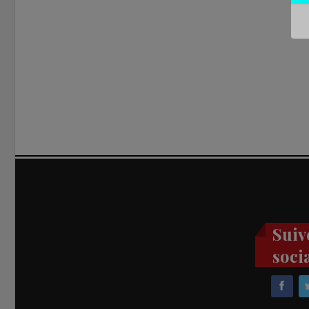
Suiv
soci