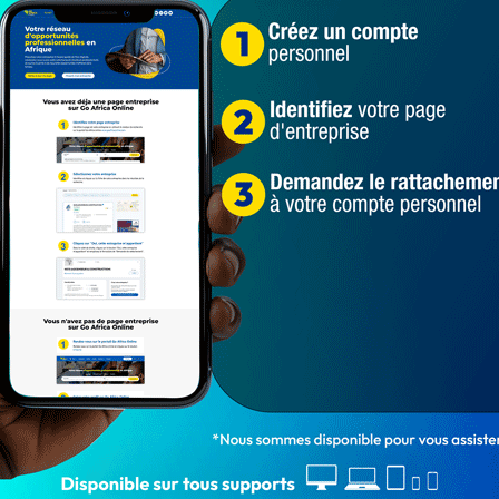
estres
ANATT
Bénin
Bénin actu
détournement à l'ANaTT
1 666