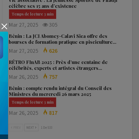
Vie associative : La Jeunesse Sportive de Fifadji
célèbre ses 15 ans d’existence
Mar 27, 2025
305
Bénin : La JCI Abomey-Calavi Sica offre des
bourses de formation pratique en pisciculture…
Mar 27, 2025
626
RÉTRO FInAB 2025 : Près d’une centaine de
célébrités, experts et artistes étrangers…
Mar 26, 2025
757
Bénin : compte rendu intégral du Conseil des
Ministres du mercredi 26 mars 2025
Mar 26, 2025
817
PREV
NEXT
1 De 533