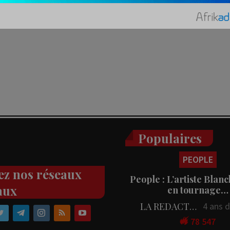
Populaires
PEOPLE
ez nos réseaux
People : L’artiste Blanc
aux
en tournage…
LA REDACTION
4 ans 
78 547