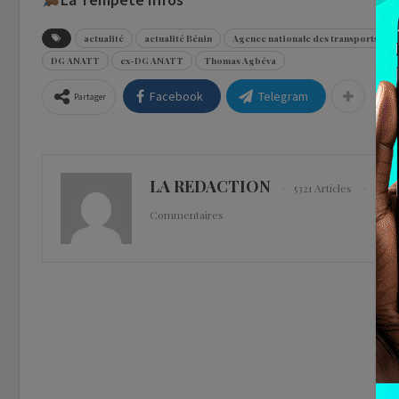
actualité
actualité Bénin
Agence nationale des transports terr
DG ANATT
ex-DG ANATT
Thomas Agbéva
Facebook
Telegram
Partager
LA REDACTION
5321 Articles
0
Commentaires