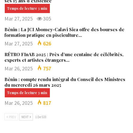
ses 15 ans d’existence
Mar 27, 2025
305
Bénin : La JCI Abomey-Calavi Sica offre des bourses de
formation pratique en pisciculture…
Mar 27, 2025
626
RÉTRO FInAB 2025 : Près d’une centaine de célébrités,
experts et artistes étrangers…
Mar 26, 2025
757
Bénin : compte rendu intégral du Conseil des Ministres
du mercredi 26 mars 2025
Mar 26, 2025
817
PREV
NEXT
1 De 533