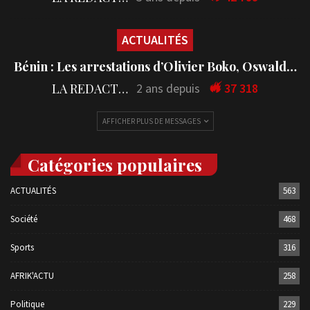
ACTUALITÉS
Bénin : Les arrestations d’Olivier Boko, Oswald…
LA REDACTION
2 ans depuis
37 318
AFFICHER PLUS DE MESSAGES
Catégories populaires
ACTUALITÉS
563
Société
468
Sports
316
AFRIK'ACTU
258
Politique
229