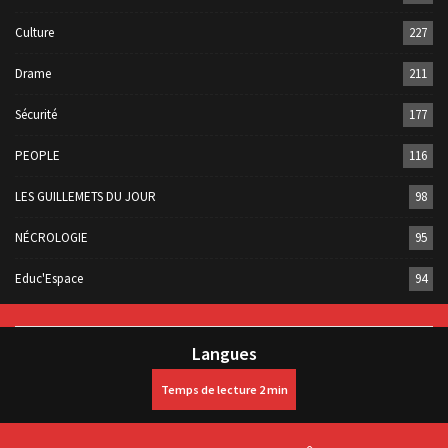
Culture
227
Drame
211
Sécurité
177
PEOPLE
116
LES GUILLEMETS DU JOUR
98
NÉCROLOGIE
95
Educ'Espace
94
Langues