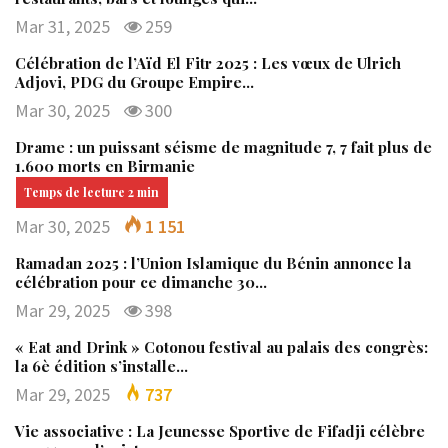
Mar 31, 2025
259
Célébration de l’Aïd El Fitr 2025 : Les vœux de Ulrich
Adjovi, PDG du Groupe Empire…
Mar 30, 2025
300
Drame : un puissant séisme de magnitude 7, 7 fait plus de
1.600 morts en Birmanie
Mar 30, 2025
1 151
Ramadan 2025 : l’Union Islamique du Bénin annonce la
célébration pour ce dimanche 30…
Mar 29, 2025
398
« Eat and Drink » Cotonou festival au palais des congrès:
la 6è édition s’installe…
Mar 29, 2025
737
Vie associative : La Jeunesse Sportive de Fifadji célèbre