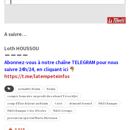
A suivre…
Loth HOUSSOU
Abonnez-vous à notre chaîne TELEGRAM pour nous
suivre 24h/24, en cliquant ici
https://t.me/latempeteinfos
actualité Bénin
Bénin
compte bancaire au profit du colonel Tévoédjrè
coup d'État déjoué au Bénin
Criet
démenti formel
NSIA Banque
NSIA Banque Côte d'Ivoire
NSIA Groupe
procureur spécial Mario Metonou
3 015