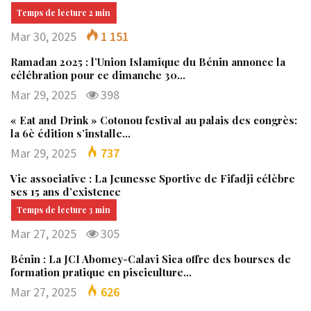
Mar 30, 2025
1 151
Ramadan 2025 : l’Union Islamique du Bénin annonce la
célébration pour ce dimanche 30…
Mar 29, 2025
398
« Eat and Drink » Cotonou festival au palais des congrès:
la 6è édition s’installe…
Mar 29, 2025
737
Vie associative : La Jeunesse Sportive de Fifadji célèbre
ses 15 ans d’existence
Mar 27, 2025
305
Bénin : La JCI Abomey-Calavi Sica offre des bourses de
formation pratique en pisciculture…
Mar 27, 2025
626