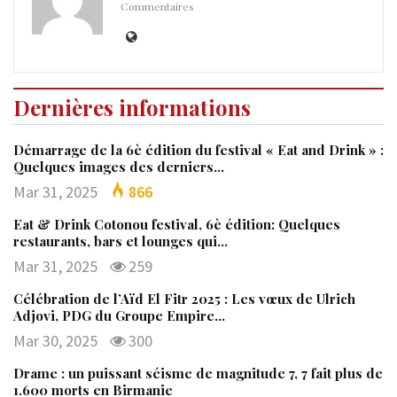
Commentaires
Dernières informations
Démarrage de la 6è édition du festival « Eat and Drink » :
Quelques images des derniers…
Mar 31, 2025
866
Eat & Drink Cotonou festival, 6è édition: Quelques
restaurants, bars et lounges qui…
Mar 31, 2025
259
Célébration de l’Aïd El Fitr 2025 : Les vœux de Ulrich
Adjovi, PDG du Groupe Empire…
Mar 30, 2025
300
Drame : un puissant séisme de magnitude 7, 7 fait plus de
1.600 morts en Birmanie