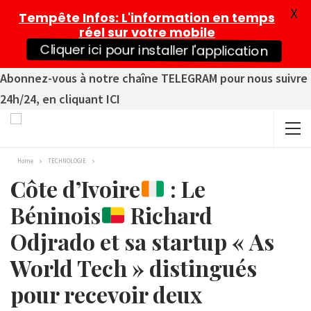
X
Tempête Infos
: L'information en temps
réel sur votre mobile
Cliquer ici pour installer l'application
Abonnez-vous à notre chaîne TELEGRAM pour nous suivre
24h/24, en cliquant ICI
Home
TECHNOLOGIE
Côte d’Ivoire
: Le
Béninois
Richard
Odjrado et sa startup « As
World Tech » distingués
pour recevoir deux