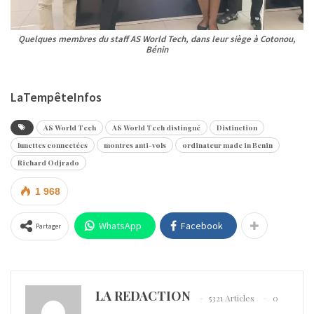
Quelques membres du staff AS World Tech, dans leur siège à Cotonou,
Bénin
LaTempêteInfos
AS World Tech
AS World Tech distingué
Distinction
lunettes connectées
montres anti-vols
ordinateur made in Benin
Richard Odjrado
1 968
WhatsApp
Facebook
Partager
LA REDACTION
5321 Articles
0