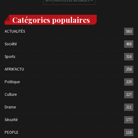
AFFICHER PLUS DE MESSAGES
Catégories populaires
ACTUALITÉS
563
Société
468
Sports
316
AFRIK'ACTU
258
Politique
229
Culture
227
Drame
211
Sécurité
177
PEOPLE
116