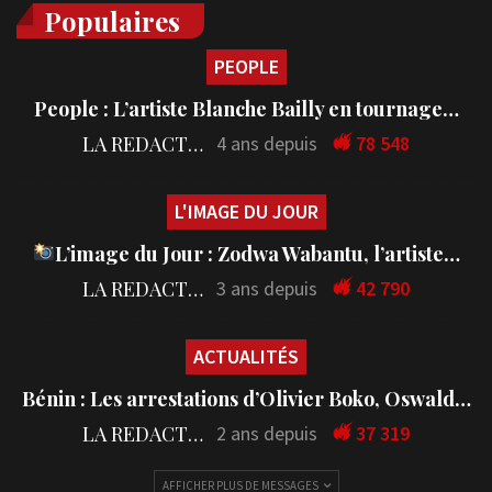
Populaires
PEOPLE
People : L’artiste Blanche Bailly en tournage…
LA REDACTION
4 ans depuis
78 548
L'IMAGE DU JOUR
L’image du Jour : Zodwa Wabantu, l’artiste…
LA REDACTION
3 ans depuis
42 790
ACTUALITÉS
Bénin : Les arrestations d’Olivier Boko, Oswald…
LA REDACTION
2 ans depuis
37 319
AFFICHER PLUS DE MESSAGES