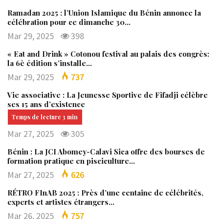
Ramadan 2025 : l’Union Islamique du Bénin annonce la
célébration pour ce dimanche 30…
Mar 29, 2025
398
« Eat and Drink » Cotonou festival au palais des congrès:
la 6è édition s’installe…
Mar 29, 2025
737
Vie associative : La Jeunesse Sportive de Fifadji célèbre
ses 15 ans d’existence
Mar 27, 2025
305
Bénin : La JCI Abomey-Calavi Sica offre des bourses de
formation pratique en pisciculture…
Mar 27, 2025
626
RÉTRO FInAB 2025 : Près d’une centaine de célébrités,
experts et artistes étrangers…
Mar 26, 2025
757