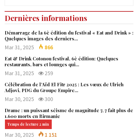
Dernières informations
Démarrage de la 6è édition du festival « Eat and Drink » :
Quelques images des derniers…
Mar 31, 2025
866
Eat & Drink Cotonou festival, 6è édition: Quelques
restaurants, bars et lounges qui…
Mar 31, 2025
259
Célébration de l’Aïd El Fitr 2025 : Les vœux de Ulrich
Adjovi, PDG du Groupe Empire…
Mar 30, 2025
300
Drame : un puissant séisme de magnitude 7, 7 fait plus de
1.600 morts en Birmanie
Mar 30, 2025
1 151