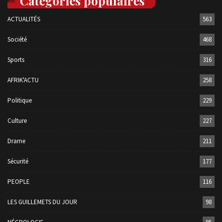
Catégories populaires
ACTUALITÉS
563
Société
468
Sports
316
AFRIK'ACTU
258
Politique
229
Culture
227
Drame
211
Sécurité
177
PEOPLE
116
LES GUILLEMETS DU JOUR
98