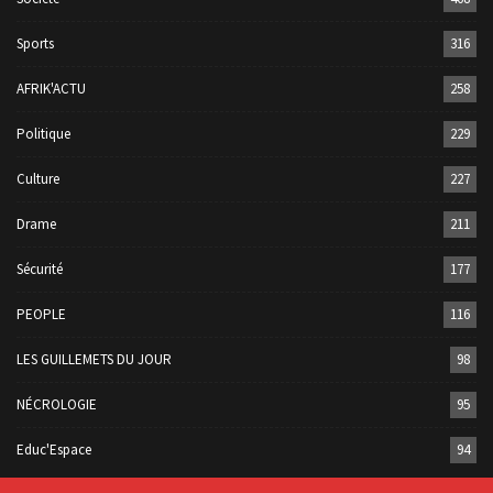
Sports
316
AFRIK'ACTU
258
Politique
229
Culture
227
Drame
211
Sécurité
177
PEOPLE
116
LES GUILLEMETS DU JOUR
98
NÉCROLOGIE
95
Educ'Espace
94