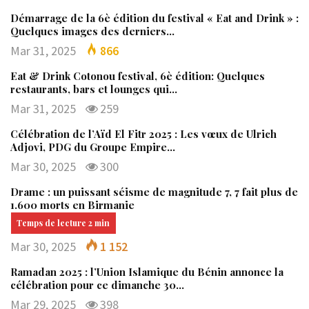
Démarrage de la 6è édition du festival « Eat and Drink » :
Quelques images des derniers…
Mar 31, 2025
866
Eat & Drink Cotonou festival, 6è édition: Quelques
restaurants, bars et lounges qui…
Mar 31, 2025
259
Célébration de l’Aïd El Fitr 2025 : Les vœux de Ulrich
Adjovi, PDG du Groupe Empire…
Mar 30, 2025
300
Drame : un puissant séisme de magnitude 7, 7 fait plus de
1.600 morts en Birmanie
Mar 30, 2025
1 152
Ramadan 2025 : l’Union Islamique du Bénin annonce la
célébration pour ce dimanche 30…
Mar 29, 2025
398