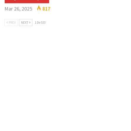
Mar 26, 2025
817
PREV
NEXT
1 De 533