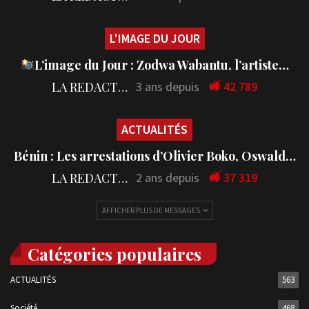
L'IMAGE DU JOUR
L’image du Jour : Zodwa Wabantu, l’artiste…
LA REDACTION
3 ans depuis
42 789
ACTUALITÉS
Bénin : Les arrestations d’Olivier Boko, Oswald…
LA REDACTION
2 ans depuis
37 319
AFFICHER PLUS DE MESSAGES
Catégories populaires
ACTUALITÉS
563
Société
468