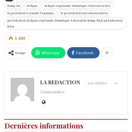
Kung-Fu
la ligue
la ligue régionale Atlantique-Littoral en tête
le président Germain Tagnanta
le président Jean Lokossou Kéta
président de la ligue régionale Atlantique-Littoral de Kung-Fu Jean Lokossou
Kéta
1 360
WhatsApp
Facebook
Partager
LA REDACTION
5321 Articles
0
Commentaires
Dernières informations