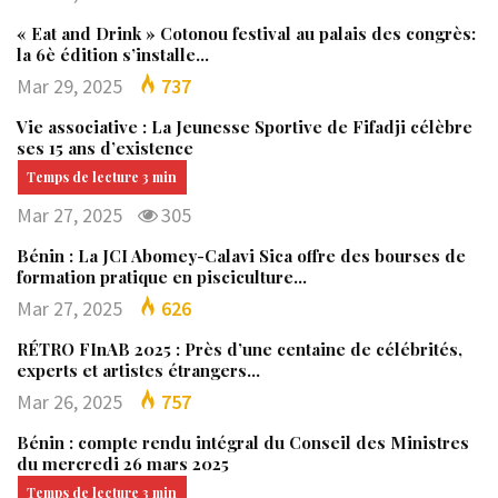
« Eat and Drink » Cotonou festival au palais des congrès:
la 6è édition s’installe…
Mar 29, 2025
737
Vie associative : La Jeunesse Sportive de Fifadji célèbre
ses 15 ans d’existence
Mar 27, 2025
305
Bénin : La JCI Abomey-Calavi Sica offre des bourses de
formation pratique en pisciculture…
Mar 27, 2025
626
RÉTRO FInAB 2025 : Près d’une centaine de célébrités,
experts et artistes étrangers…
Mar 26, 2025
757
Bénin : compte rendu intégral du Conseil des Ministres
du mercredi 26 mars 2025