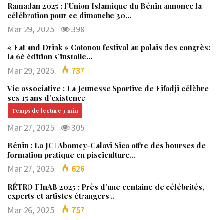
Ramadan 2025 : l’Union Islamique du Bénin annonce la
célébration pour ce dimanche 30…
Mar 29, 2025
398
« Eat and Drink » Cotonou festival au palais des congrès:
la 6è édition s’installe…
Mar 29, 2025
737
Vie associative : La Jeunesse Sportive de Fifadji célèbre
ses 15 ans d’existence
Mar 27, 2025
305
Bénin : La JCI Abomey-Calavi Sica offre des bourses de
formation pratique en pisciculture…
Mar 27, 2025
626
RÉTRO FInAB 2025 : Près d’une centaine de célébrités,
experts et artistes étrangers…
Mar 26, 2025
757