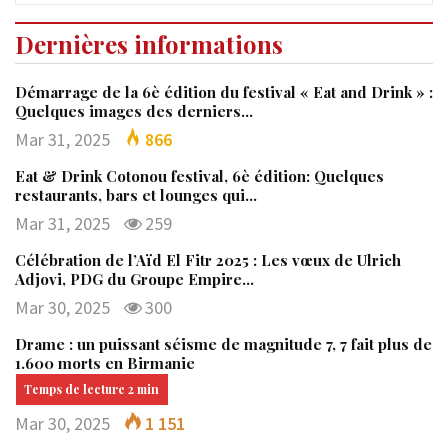
Dernières informations
Démarrage de la 6è édition du festival « Eat and Drink » :
Quelques images des derniers…
Mar 31, 2025
866
Eat & Drink Cotonou festival, 6è édition: Quelques
restaurants, bars et lounges qui…
Mar 31, 2025
259
Célébration de l’Aïd El Fitr 2025 : Les vœux de Ulrich
Adjovi, PDG du Groupe Empire…
Mar 30, 2025
300
Drame : un puissant séisme de magnitude 7, 7 fait plus de
1.600 morts en Birmanie
Mar 30, 2025
1 151