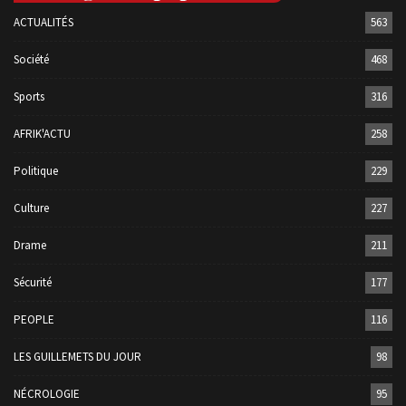
ACTUALITÉS
563
Société
468
Sports
316
AFRIK'ACTU
258
Politique
229
Culture
227
Drame
211
Sécurité
177
PEOPLE
116
LES GUILLEMETS DU JOUR
98
NÉCROLOGIE
95