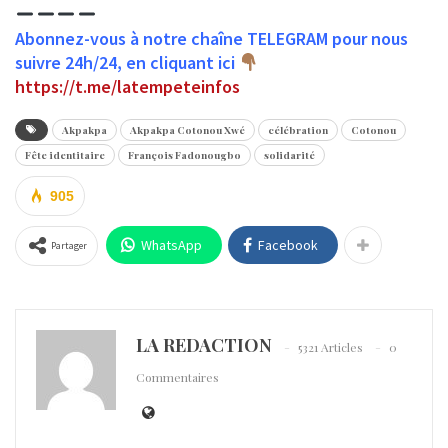
Abonnez-vous à notre chaîne TELEGRAM pour nous
suivre 24h/24, en cliquant ici
https://t.me/latempeteinfos
Akpakpa
Akpakpa Cotonou Xwé
célébration
Cotonou
Fête identitaire
François Fadonougbo
solidarité
905
WhatsApp
Facebook
Partager
LA REDACTION
5321 Articles
0
Commentaires