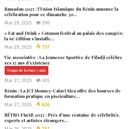
Ramadan 2025 : l’Union Islamique du Bénin annonce la
célébration pour ce dimanche 30…
Mar 29, 2025
398
« Eat and Drink » Cotonou festival au palais des congrès:
la 6è édition s’installe…
Mar 29, 2025
737
Vie associative : La Jeunesse Sportive de Fifadji célèbre
ses 15 ans d’existence
Mar 27, 2025
305
Bénin : La JCI Abomey-Calavi Sica offre des bourses de
formation pratique en pisciculture…
Mar 27, 2025
626
RÉTRO FInAB 2025 : Près d’une centaine de célébrités,
experts et artistes étrangers…
Mar 26, 2025
757