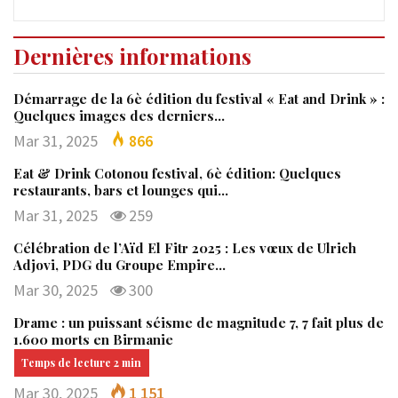
Dernières informations
Démarrage de la 6è édition du festival « Eat and Drink » :
Quelques images des derniers…
Mar 31, 2025
866
Eat & Drink Cotonou festival, 6è édition: Quelques
restaurants, bars et lounges qui…
Mar 31, 2025
259
Célébration de l’Aïd El Fitr 2025 : Les vœux de Ulrich
Adjovi, PDG du Groupe Empire…
Mar 30, 2025
300
Drame : un puissant séisme de magnitude 7, 7 fait plus de
1.600 morts en Birmanie
Mar 30, 2025
1 151