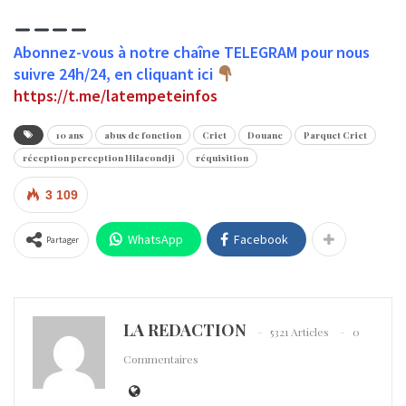
Abonnez-vous à notre chaîne TELEGRAM pour nous
suivre 24h/24, en cliquant ici
https://t.me/latempeteinfos
10 ans
abus de fonction
Criet
Douane
Parquet Criet
réception perception Hilacondji
réquisition
3 109
WhatsApp
Facebook
Partager
LA REDACTION
5321 Articles
0
Commentaires