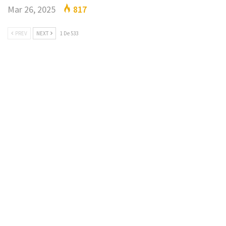
Mar 26, 2025
817
PREV
NEXT
1 De 533