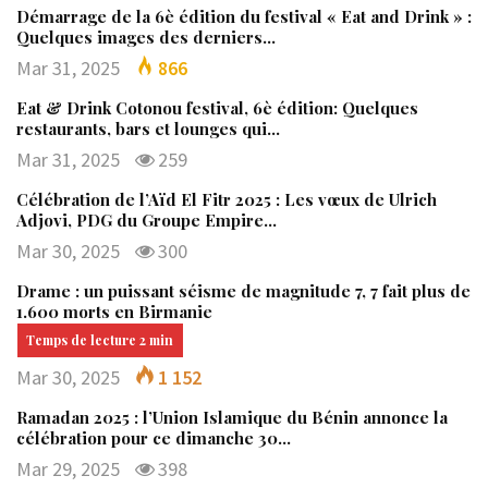
Démarrage de la 6è édition du festival « Eat and Drink » :
Quelques images des derniers…
Mar 31, 2025
866
Eat & Drink Cotonou festival, 6è édition: Quelques
restaurants, bars et lounges qui…
Mar 31, 2025
259
Célébration de l’Aïd El Fitr 2025 : Les vœux de Ulrich
Adjovi, PDG du Groupe Empire…
Mar 30, 2025
300
Drame : un puissant séisme de magnitude 7, 7 fait plus de
1.600 morts en Birmanie
Mar 30, 2025
1 152
Ramadan 2025 : l’Union Islamique du Bénin annonce la
célébration pour ce dimanche 30…
Mar 29, 2025
398