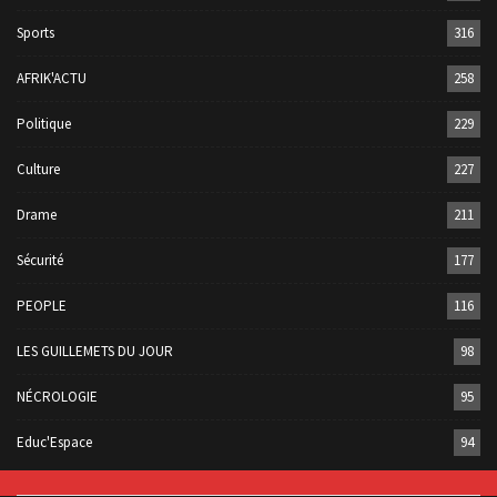
Sports
316
AFRIK'ACTU
258
Politique
229
Culture
227
Drame
211
Sécurité
177
PEOPLE
116
LES GUILLEMETS DU JOUR
98
NÉCROLOGIE
95
Educ'Espace
94