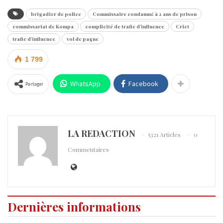
brigadier de police
Commissaire condamné à 2 ans de prison
commissariat de Kompa
complicité de trafic d'influence
Criet
trafic d'influence
vol de pagne
1 799
WhatsApp
Facebook
Partager
LA REDACTION
5321 Articles
0
Commentaires
Dernières informations