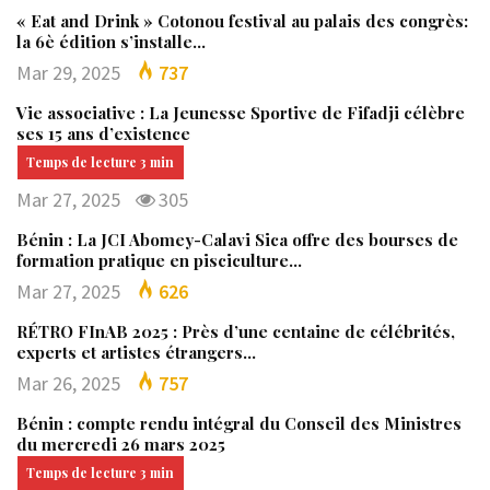
« Eat and Drink » Cotonou festival au palais des congrès:
la 6è édition s’installe…
Mar 29, 2025
737
Vie associative : La Jeunesse Sportive de Fifadji célèbre
ses 15 ans d’existence
Mar 27, 2025
305
Bénin : La JCI Abomey-Calavi Sica offre des bourses de
formation pratique en pisciculture…
Mar 27, 2025
626
RÉTRO FInAB 2025 : Près d’une centaine de célébrités,
experts et artistes étrangers…
Mar 26, 2025
757
Bénin : compte rendu intégral du Conseil des Ministres
du mercredi 26 mars 2025