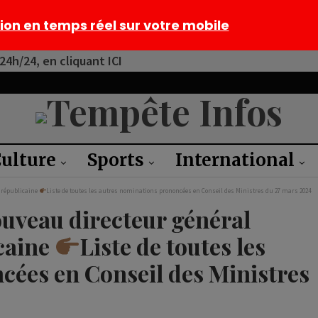
tion en temps réel sur votre mobile
4h/24, en cliquant ICI
ulture
Sports
International
e républicaine
Liste de toutes les autres nominations prononcées en Conseil des Ministres du 27 mars 2024
uveau directeur général
icaine
Liste de toutes les
cées en Conseil des Ministres