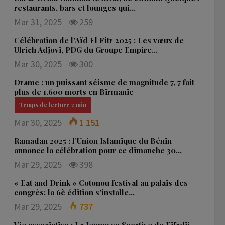
restaurants, bars et lounges qui…
Mar 31, 2025
259
Célébration de l’Aïd El Fitr 2025 : Les vœux de
Ulrich Adjovi, PDG du Groupe Empire…
Mar 30, 2025
300
Drame : un puissant séisme de magnitude 7, 7 fait
plus de 1.600 morts en Birmanie
Mar 30, 2025
1 151
Ramadan 2025 : l’Union Islamique du Bénin
annonce la célébration pour ce dimanche 30…
Mar 29, 2025
398
« Eat and Drink » Cotonou festival au palais des
congrès: la 6è édition s’installe…
Mar 29, 2025
737