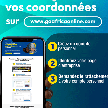
t : Monsieur Cyriaque Romuald Adékambi EDON
es Objectifs de Développement durable : Monsieur Anicet
toire du Changement social : Monsieur Abdoulaye GOUNOU
loppement : Monsieur Comlanvi Romaric Armel SOFONOU
du Suivi des Objectifs de Développement durable :
 BALOGOU
 l’Observatoire du Changement social : Madame Pélagie
Borgou : Madame Mariétou TAMBA