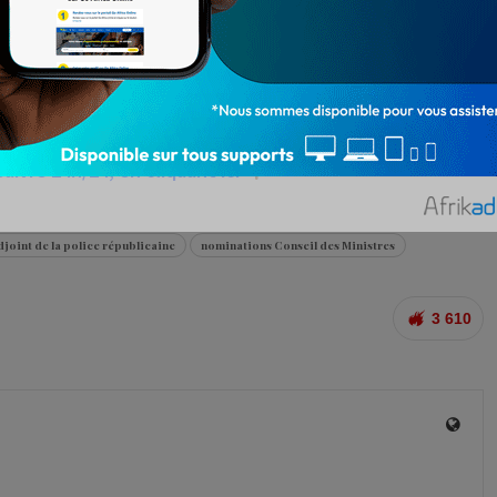
e
ur Soumaïla Allabi YAYA
e : Contrôleur général de police Kokou Brice ALLOWANOU
ivre 24h/24, en cliquant ici
joint de la police républicaine
nominations Conseil des Ministres
3 610