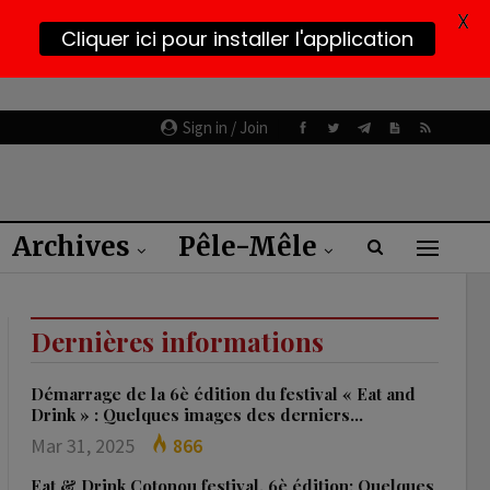
X
Cliquer ici pour installer l'application
Sign in / Join
Archives
Pêle-Mêle
Dernières informations
Démarrage de la 6è édition du festival « Eat and
Drink » : Quelques images des derniers…
Mar 31, 2025
866
Eat & Drink Cotonou festival, 6è édition: Quelques