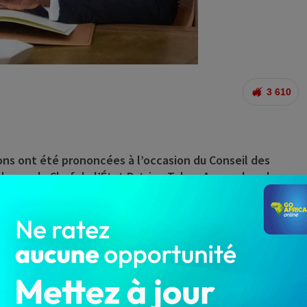
3 610
ons ont été prononcées à l’occasion du Conseil des
idence du Chef de l’État Patrice Talon. Au nombre de ces
 de la police républicaine, Contrôleur général de police
ées.
près ont été prononcées :
ion de l’Action Gouvernementale