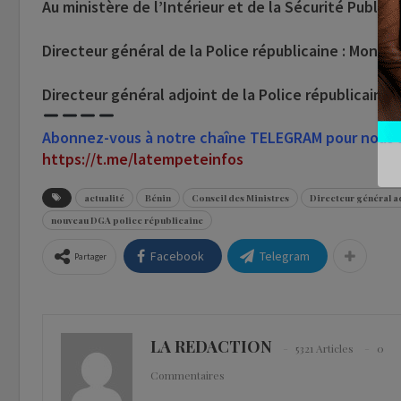
Au ministère de l’Intérieur et de la Sécurité Publiqu
Directeur général de la Police républicaine : Monsie
Directeur général adjoint de la Police républicain
Abonnez-vous à notre chaîne TELEGRAM pour nous su
https://t.me/latempeteinfos
actualité
Bénin
Conseil des Ministres
Directeur général ad
nouveau DGA police républicaine
Facebook
Telegram
Partager
LA REDACTION
5321 Articles
0
Commentaires