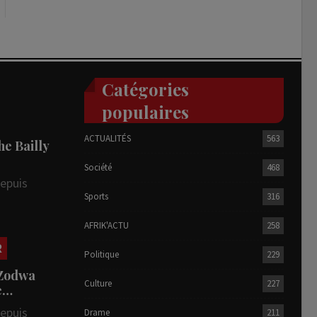
Catégories
populaires
ACTUALITÉS
563
he Bailly
Société
468
depuis
Sports
316
AFRIK'ACTU
258
R
Politique
229
 Zodwa
Culture
227
te…
depuis
Drame
211