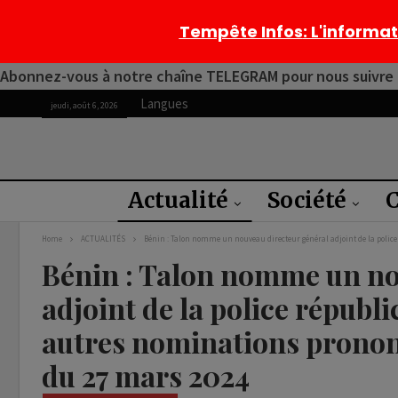
Tempête Infos
: L'informa
Abonnez-vous à notre chaîne TELEGRAM pour nous suivre 2
Langues
jeudi, août 6, 2026
Actualité
Société
C
Home
ACTUALITÉS
Bénin : Talon nomme un nouveau directeur général adjoint de la polic
Bénin : Talon nomme un no
adjoint de la police républ
autres nominations pronon
du 27 mars 2024