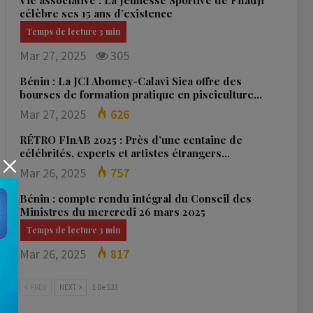
Vie associative : La Jeunesse Sportive de Fifadji
célèbre ses 15 ans d’existence
Mar 27, 2025
305
Bénin : La JCI Abomey-Calavi Sica offre des
bourses de formation pratique en pisciculture…
Mar 27, 2025
626
RÉTRO FInAB 2025 : Près d’une centaine de
célébrités, experts et artistes étrangers…
Mar 26, 2025
757
Bénin : compte rendu intégral du Conseil des
Ministres du mercredi 26 mars 2025
Mar 26, 2025
817
PREV
NEXT
1 De 533