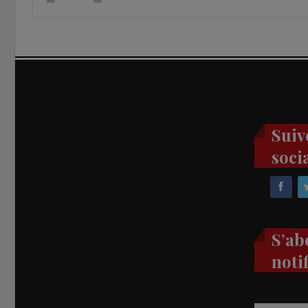
Suiv
soci
S’ab
noti