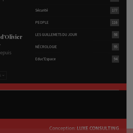
Sécurité
177
PEOPLE
116
LES GUILLEMETS DU JOUR
98
 d’Olivier
…
NÉCROLOGIE
95
depuis
Educ'Espace
94
S
Conception:
LUXE CONSULTING