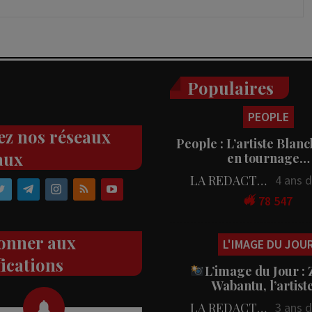
Populaires
PEOPLE
ez nos réseaux
People : L’artiste Blanc
aux
en tournage…
LA REDACTION
4 ans 
78 547
onner aux
L'IMAGE DU JOU
fications
L’image du Jour :
Wabantu, l’artis
LA REDACTION
3 ans 