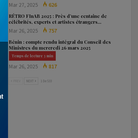
Mar 27, 2025
626
RÉTRO FInAB 2025 : Près d’une centaine de
célébrités, experts et artistes étrangers…
Mar 26, 2025
757
Bénin : compte rendu intégral du Conseil des
Ministres du mercredi 26 mars 2025
Mar 26, 2025
817
PREV
NEXT
1 De 533