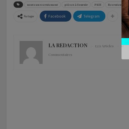
nouveau recrutement
pièces à fournir
PSIE
Recrutement
Facebook
Telegram
Partager
LA REDACTION
5321 Articles
0
Commentaires