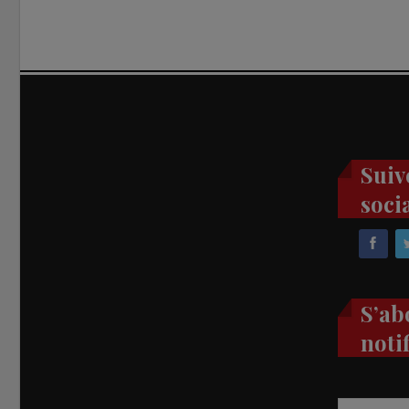
Suiv
soci
S’ab
noti