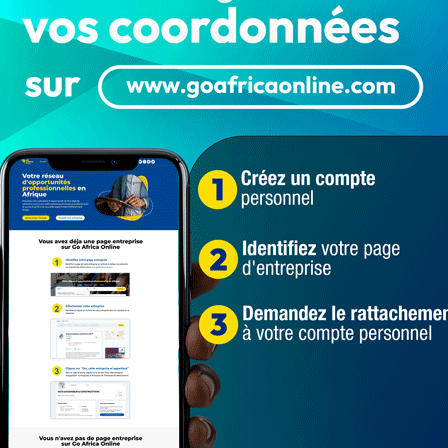
’emploi (PSIE) vient de lancer un nouveau recrutement
es privées du Bénin.
, des ingénieurs d’exploitation informatique, des
teurs BTP, des superviseurs d’opérations comptables et
, des chargés de prospection commerciale, des
nes du Bénin telles que Cotonou, Porto-Novo, Abomey-
 Kandi, Glo-Djigbé.
épôt de dossier des candidatures, pour postuler à ces 99
euvent être consultées en cliquant juste sur
ivre 24h/24, en cliquant ici