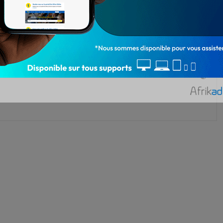
recrutement Bénin
recrutement PSIE
3 734