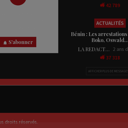
42 789
 des notifications en temps
rectement sur votre appareil,
ACTUALITÉS
nez-vous dès maintenant.
Bénin : Les arrestations
Boko, Oswald
S'abonner
LA REDACTION
2 ans 
37 318
AFFICHER PLUS DE MESSAGE
droits réservés.