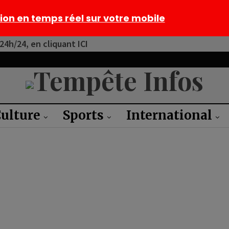
tion en temps réel sur votre mobile
4h/24, en cliquant ICI
ulture
Sports
International