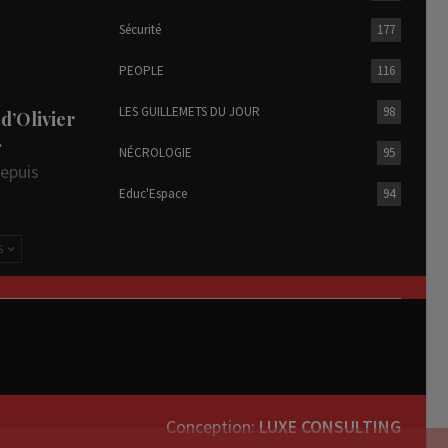
Sécurité
177
PEOPLE
116
LES GUILLEMETS DU JOUR
98
 d’Olivier
…
NÉCROLOGIE
95
depuis
Educ'Espace
94
S
Conception:
LUXE CONSULTING