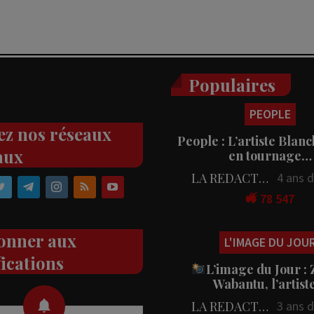
Populaires
PEOPLE
ez nos réseaux
People : L’artiste Blanc
aux
en tournage…
LA REDACTION
4 ans 
78 547
onner aux
L'IMAGE DU JOU
fications
L’image du Jour :
Wabantu, l’artis
LA REDACTION
3 ans 