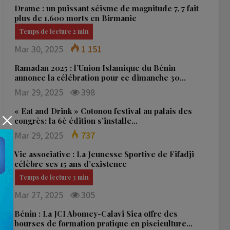
Drame : un puissant séisme de magnitude 7, 7 fait
plus de 1.600 morts en Birmanie
Mar 30, 2025
1 151
Ramadan 2025 : l’Union Islamique du Bénin
annonce la célébration pour ce dimanche 30…
Mar 29, 2025
398
« Eat and Drink » Cotonou festival au palais des
congrès: la 6è édition s’installe…
Mar 29, 2025
737
Vie associative : La Jeunesse Sportive de Fifadji
célèbre ses 15 ans d’existence
Mar 27, 2025
305
Bénin : La JCI Abomey-Calavi Sica offre des
bourses de formation pratique en pisciculture…