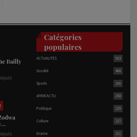
Catégories
populaires
ACTUALITÉS
563
he Bailly
Société
468
depuis
Sports
316
AFRIK'ACTU
258
R
Politique
229
 Zodwa
Culture
227
te…
depuis
Drame
211