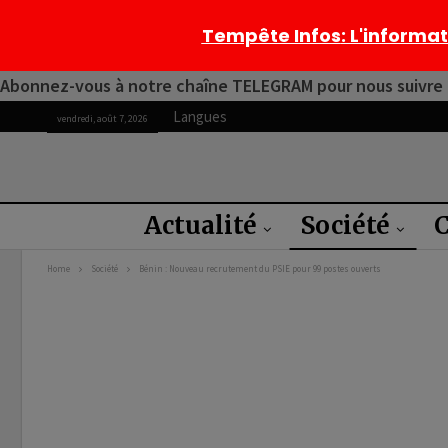
Tempête Infos
: L'informa
Abonnez-vous à notre chaîne TELEGRAM pour nous suivre 2
Langues
vendredi, août 7, 2026
Actualité
Société
C
Home
Société
Bénin : Nouveau recrutement du PSIE pour 99 postes ouverts