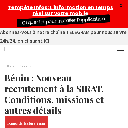
X
Tempête Infos
: L'information en temps
réel sur votre mobile
Cliquer ici pour installer l'application
Abonnez-vous à notre chaîne TELEGRAM pour nous suivre
24h/24, en cliquant ICI
Home
Société
Bénin : Nouveau
recrutement à la SIRAT.
Conditions, missions et
autres détails