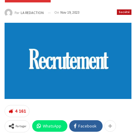
On
Nov 19, 2023
Société
Par
LA REDACTION
4 161
WhatsApp
Facebook
Partager