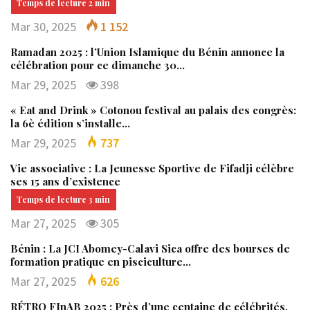
Mar 30, 2025
1 152
Ramadan 2025 : l’Union Islamique du Bénin annonce la
célébration pour ce dimanche 30…
Mar 29, 2025
398
« Eat and Drink » Cotonou festival au palais des congrès:
la 6è édition s’installe…
Mar 29, 2025
737
Vie associative : La Jeunesse Sportive de Fifadji célèbre
ses 15 ans d’existence
Mar 27, 2025
305
Bénin : La JCI Abomey-Calavi Sica offre des bourses de
formation pratique en pisciculture…
Mar 27, 2025
626
RÉTRO FInAB 2025 : Près d’une centaine de célébrités,