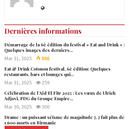
Dernières informations
Démarrage de la 6è édition du festival « Eat and Drink » :
Quelques images des derniers…
Mar 31, 2025
866
Eat & Drink Cotonou festival, 6è édition: Quelques
restaurants, bars et lounges qui…
Mar 31, 2025
259
Célébration de l’Aïd El Fitr 2025 : Les vœux de Ulrich
Adjovi, PDG du Groupe Empire…
Mar 30, 2025
300
Drame : un puissant séisme de magnitude 7, 7 fait plus de
1.600 morts en Birmanie