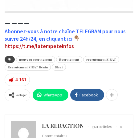
Abonnez-vous à notre chaîne TELEGRAM pour nous
suivre 24h/24, en cliquant ici
https://t.me/latempeteinfos
nouveau recrutement
Recrutement
recrutement SIRAT
Recrutement SIRAT Bénin
Sirat
4 161
WhatsApp
Facebook
Partager
LA REDACTION
5321 Articles
0
Commentaires