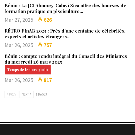
Bénin : La JCI Abomey-Calavi Sica offre des bourses de
formation pratique en pisciculture…
Mar 27, 2025
626
RÉTRO FInAB 2025 : Près d’une centaine de célébrités,
experts et artistes étrangers…
Mar 26, 2025
757
Bénin : compte rendu intégral du Conseil des Ministres
du mercredi 26 mars 2025
Mar 26, 2025
817
PREV
NEXT
1 De 533