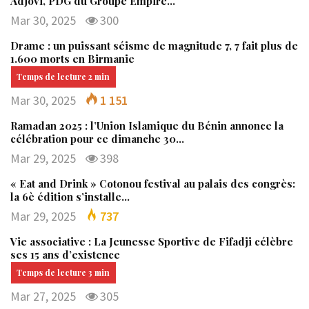
Adjovi, PDG du Groupe Empire…
Mar 30, 2025
300
Drame : un puissant séisme de magnitude 7, 7 fait plus de
1.600 morts en Birmanie
Mar 30, 2025
1 151
Ramadan 2025 : l’Union Islamique du Bénin annonce la
célébration pour ce dimanche 30…
Mar 29, 2025
398
« Eat and Drink » Cotonou festival au palais des congrès:
la 6è édition s’installe…
Mar 29, 2025
737
Vie associative : La Jeunesse Sportive de Fifadji célèbre
ses 15 ans d’existence
Mar 27, 2025
305