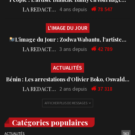
LA REDACTION
4 ans depuis
78 547
L'IMAGE DU JOUR
L’image du Jour : Zodwa Wabantu, l’artiste…
LA REDACTION
3 ans depuis
42 789
ACTUALITÉS
Bénin : Les arrestations d’Olivier Boko, Oswald…
LA REDACTION
2 ans depuis
37 318
AFFICHER PLUS DE MESSAGES
Catégories populaires
ACTUALITÉS
563