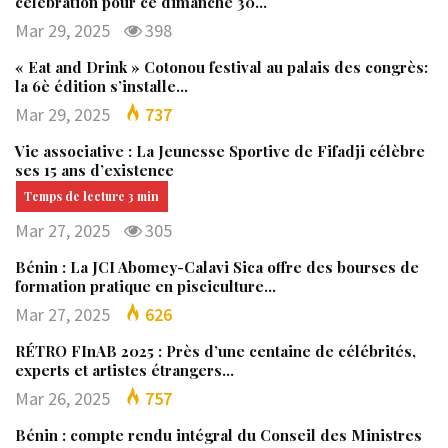
célébration pour ce dimanche 30…
Mar 29, 2025
398
« Eat and Drink » Cotonou festival au palais des congrès:
la 6è édition s’installe…
Mar 29, 2025
737
Vie associative : La Jeunesse Sportive de Fifadji célèbre
ses 15 ans d’existence
Mar 27, 2025
305
Bénin : La JCI Abomey-Calavi Sica offre des bourses de
formation pratique en pisciculture…
Mar 27, 2025
626
RÉTRO FInAB 2025 : Près d’une centaine de célébrités,
experts et artistes étrangers…
Mar 26, 2025
757
Bénin : compte rendu intégral du Conseil des Ministres