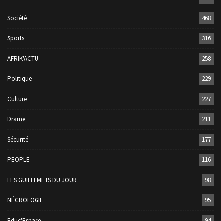
Société
468
Sports
316
AFRIK'ACTU
258
Politique
229
Culture
227
Drame
211
Sécurité
177
PEOPLE
116
LES GUILLEMETS DU JOUR
98
NÉCROLOGIE
95
Educ'Espace
94