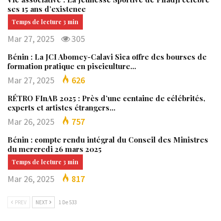
ses 15 ans d’existence
Mar 27, 2025
305
Bénin : La JCI Abomey-Calavi Sica offre des bourses de
formation pratique en pisciculture…
Mar 27, 2025
626
RÉTRO FInAB 2025 : Près d’une centaine de célébrités,
experts et artistes étrangers…
Mar 26, 2025
757
Bénin : compte rendu intégral du Conseil des Ministres
du mercredi 26 mars 2025
Mar 26, 2025
817
PREV
NEXT
1 De 533