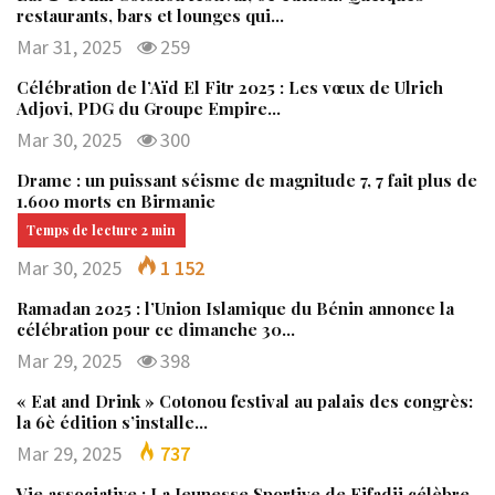
restaurants, bars et lounges qui…
Mar 31, 2025
259
Célébration de l’Aïd El Fitr 2025 : Les vœux de Ulrich
Adjovi, PDG du Groupe Empire…
Mar 30, 2025
300
Drame : un puissant séisme de magnitude 7, 7 fait plus de
1.600 morts en Birmanie
Mar 30, 2025
1 152
Ramadan 2025 : l’Union Islamique du Bénin annonce la
célébration pour ce dimanche 30…
Mar 29, 2025
398
« Eat and Drink » Cotonou festival au palais des congrès:
la 6è édition s’installe…
Mar 29, 2025
737
Vie associative : La Jeunesse Sportive de Fifadji célèbre