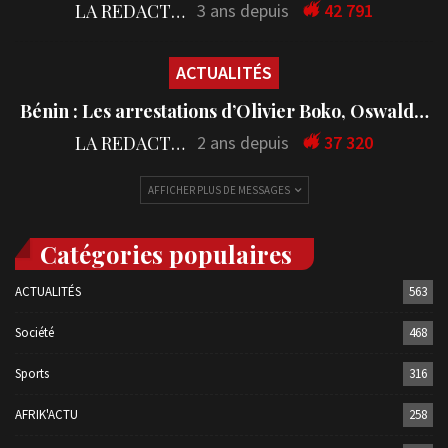
LA REDACTION
3 ans depuis
42 791
ACTUALITÉS
Bénin : Les arrestations d’Olivier Boko, Oswald…
LA REDACTION
2 ans depuis
37 320
AFFICHER PLUS DE MESSAGES
Catégories populaires
ACTUALITÉS
563
Société
468
Sports
316
AFRIK'ACTU
258