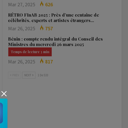
Mar 27, 2025
626
RÉTRO FInAB 2025 : Près d’une centaine de
célébrités, experts et artistes étrangers…
Mar 26, 2025
757
Bénin : compte rendu intégral du Conseil des
Ministres du mercredi 26 mars 2025
Mar 26, 2025
817
PREV
NEXT
1 De 533