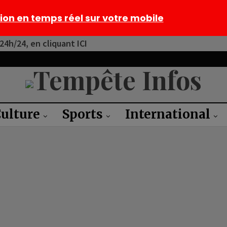
tion en temps réel sur votre mobile
4h/24, en cliquant ICI
ulture
Sports
International