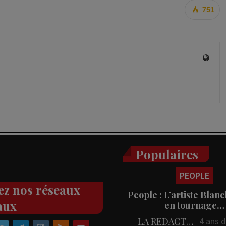
751
Populaires
PEOPLE
ez nos réseaux
People : L’artiste Blanc
aux
en tournage…
LA REDACTION
4 ans 