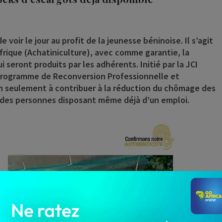
oir le jour au profit de la jeunesse béninoise. Il s’agit
rique (Achatiniculture), avec comme garantie, la
seront produits par les adhérents. Initié par la JCI
, Programme de Reconversion Professionnelle et
 seulement à contribuer à la réduction du chômage des
e des personnes disposant même déjà d’un emploi.