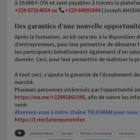
à 10.000 F CFA et sont payables à travers la platef
+229 67314054 ou
+229 64092944
(
Joseph AHOU
Des garanties d’une nouvelle opportunit
Après la formation, un kit sera mis à la disposition 
d’entrepreneurs, pour leur permettre de démarrer l
les participants bénéficieront également d’un sui
donnée. Ceci, pour leur permettre de maîtriser la p
A tout ceci, s’ajoute la garantie de l’écoulement de
marché.
Plusieurs personnes intéressés par l’opportunité on
https://wa.me/+22991861595
, afin de suivre les in
venir.
Abonnez-vous à notre chaîne TELEGRAM pour nous su
https://t.me/latempeteinfos
achatiniculture
élevage
Élevage d'escargots
escargots