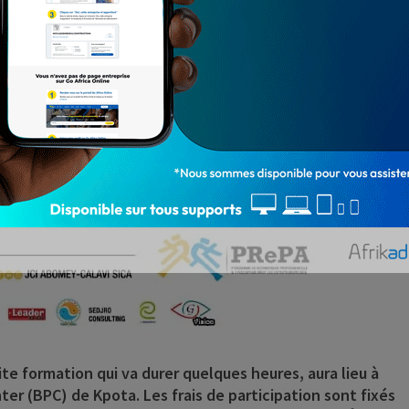
te formation qui va durer quelques heures, aura lieu à
er (BPC) de Kpota. Les frais de participation sont fixés