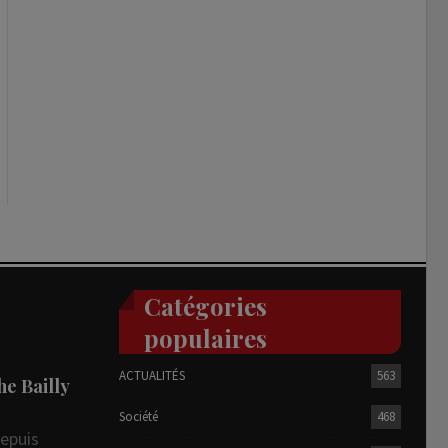
Catégories
populaires
ACTUALITÉS
563
he Bailly
Société
468
depuis