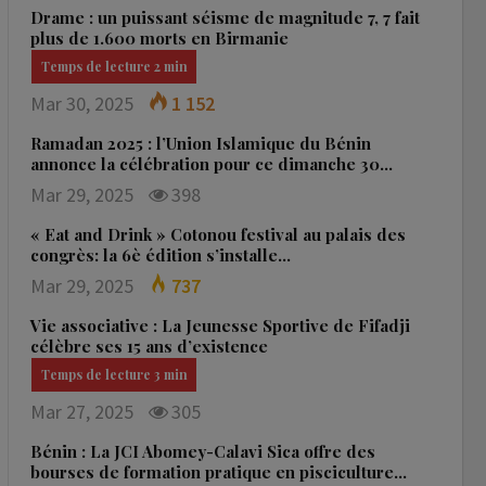
Drame : un puissant séisme de magnitude 7, 7 fait
plus de 1.600 morts en Birmanie
Mar 30, 2025
1 152
Ramadan 2025 : l’Union Islamique du Bénin
annonce la célébration pour ce dimanche 30…
Mar 29, 2025
398
« Eat and Drink » Cotonou festival au palais des
congrès: la 6è édition s’installe…
Mar 29, 2025
737
Vie associative : La Jeunesse Sportive de Fifadji
célèbre ses 15 ans d’existence
Mar 27, 2025
305
Bénin : La JCI Abomey-Calavi Sica offre des
bourses de formation pratique en pisciculture…