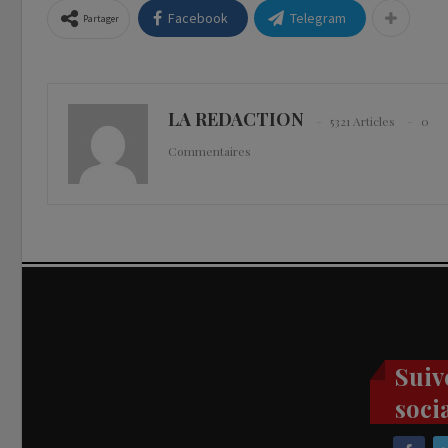
Facebook
Telegram
Partager
LA REDACTION
5321 Articles
0
Commentaires
Suiv
soci