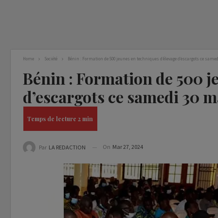
Home
Société
Bénin : Formation de 500 jeunes en techniques d’élevage d’escargots ce same
Bénin : Formation de 500 j
d’escargots ce samedi 30 m
On
Mar 27, 2024
Par
LA REDACTION