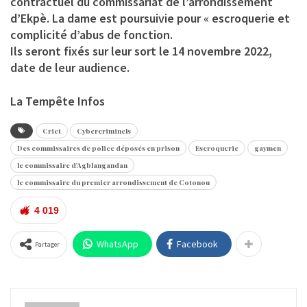
contractuel du commissariat de l’arrondissement
d’Ekpè. La dame est poursuivie pour « escroquerie et
complicité d’abus de fonction.
Ils seront fixés sur leur sort le 14 novembre 2022,
date de leur audience.
La Tempête Infos
Criet
Cybercriminels
Des commissaires de police déposés en prison
Escroquerie
gaymen
le commissaire d'Agblangandan
le commissaire du premier arrondissement de Cotonou
4 019
WhatsApp
Facebook
Partager