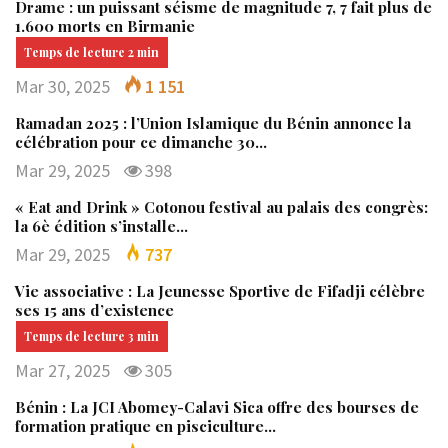
Drame : un puissant séisme de magnitude 7, 7 fait plus de
1.600 morts en Birmanie
Mar 30, 2025
1 151
Ramadan 2025 : l’Union Islamique du Bénin annonce la
célébration pour ce dimanche 30…
Mar 29, 2025
398
« Eat and Drink » Cotonou festival au palais des congrès:
la 6è édition s’installe…
Mar 29, 2025
737
Vie associative : La Jeunesse Sportive de Fifadji célèbre
ses 15 ans d’existence
Mar 27, 2025
305
Bénin : La JCI Abomey-Calavi Sica offre des bourses de
formation pratique en pisciculture…