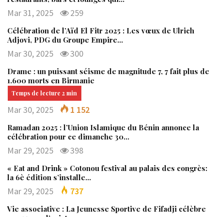
Mar 31, 2025
259
Célébration de l’Aïd El Fitr 2025 : Les vœux de Ulrich
Adjovi, PDG du Groupe Empire…
Mar 30, 2025
300
Drame : un puissant séisme de magnitude 7, 7 fait plus de
1.600 morts en Birmanie
Mar 30, 2025
1 152
Ramadan 2025 : l’Union Islamique du Bénin annonce la
célébration pour ce dimanche 30…
Mar 29, 2025
398
« Eat and Drink » Cotonou festival au palais des congrès:
la 6è édition s’installe…
Mar 29, 2025
737
Vie associative : La Jeunesse Sportive de Fifadji célèbre