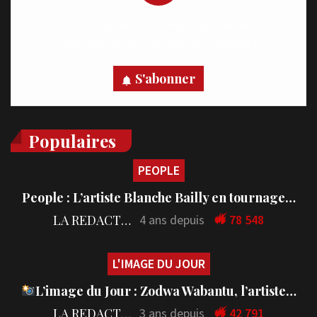
Recevez des notifications en temps réel directement sur
votre appareil, abonnez-vous dès maintenant.
S'abonner
Populaires
PEOPLE
People : L’artiste Blanche Bailly en tournage…
LA REDACTION
4 ans depuis
78 548
L'IMAGE DU JOUR
L’image du Jour : Zodwa Wabantu, l’artiste…
LA REDACTION
3 ans depuis
42 791