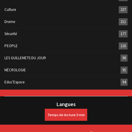
Culture
227
Drame
211
Sécurité
177
PEOPLE
116
LES GUILLEMETS DU JOUR
98
NÉCROLOGIE
95
Educ'Espace
94
Langues