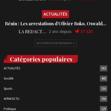
ACTUALITÉS
Bénin : Les arrestations d’Olivier Boko, Oswald…
LA REDACTION
2 ans depuis
37 320
AFFICHER PLUS DE MESSAGES
Catégories populaires
ACTUALITÉS
563
Société
468
Sports
316
AFRIK'ACTU
258
Politique
229