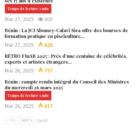
ses 15 ans d’existence
Mar 27, 2025
305
Bénin : La JCI Abomey-Calavi Sica offre des bourses de
formation pratique en pisciculture…
Mar 27, 2025
626
RÉTRO FInAB 2025 : Près d’une centaine de célébrités,
experts et artistes étrangers…
Mar 26, 2025
757
Bénin : compte rendu intégral du Conseil des Ministres
du mercredi 26 mars 2025
Mar 26, 2025
817
PREV
NEXT
1 De 533