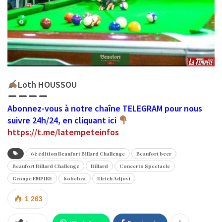
Loth HOUSSOU
Abonnez-vous à notre chaîne TELEGRAM pour nous
suivre 24h/24, en cliquant ici
https://t.me/latempeteinfos
6è édition Beaufort Billard Challenge
Beaufort beer
Beaufort Billard Challenge
Billard
Concerto Spectacle
Groupe EMPIRE
Sobebra
Ulrich Adjovi
1 263