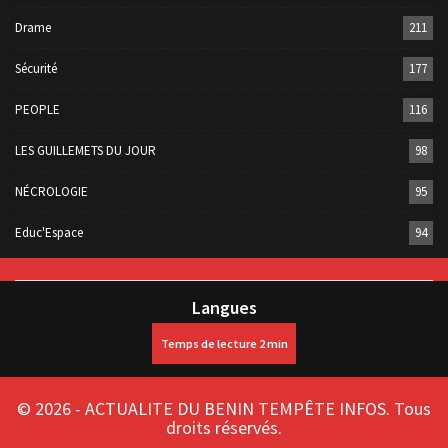
Drame
211
Sécurité
177
PEOPLE
116
LES GUILLEMETS DU JOUR
98
NÉCROLOGIE
95
Educ'Espace
94
Langues
© 2026 - ACTUALITE DU BENIN TEMPÊTE INFOS. Tous
droits réservés.