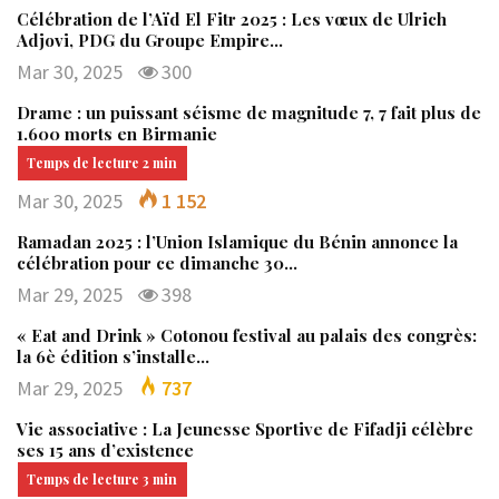
Célébration de l’Aïd El Fitr 2025 : Les vœux de Ulrich
Adjovi, PDG du Groupe Empire…
Mar 30, 2025
300
Drame : un puissant séisme de magnitude 7, 7 fait plus de
1.600 morts en Birmanie
Mar 30, 2025
1 152
Ramadan 2025 : l’Union Islamique du Bénin annonce la
célébration pour ce dimanche 30…
Mar 29, 2025
398
« Eat and Drink » Cotonou festival au palais des congrès:
la 6è édition s’installe…
Mar 29, 2025
737
Vie associative : La Jeunesse Sportive de Fifadji célèbre
ses 15 ans d’existence