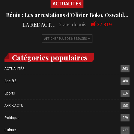
ACTUALITÉS
Bénin : Les arrestations d’Olivier Boko, Oswald…
LA REDACTION
2 ans depuis
37 319
AFFICHER PLUS DE MESSAGES
Catégories populaires
ACTUALITÉS
563
Société
468
Sports
316
AFRIK'ACTU
258
Politique
229
Culture
227