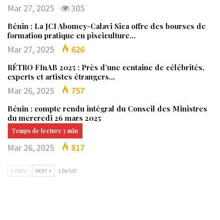
Mar 27, 2025
305
Bénin : La JCI Abomey-Calavi Sica offre des bourses de
formation pratique en pisciculture…
Mar 27, 2025
626
RÉTRO FInAB 2025 : Près d’une centaine de célébrités,
experts et artistes étrangers…
Mar 26, 2025
757
Bénin : compte rendu intégral du Conseil des Ministres
du mercredi 26 mars 2025
Mar 26, 2025
817
PREV
NEXT
1 De 533