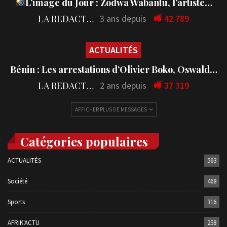
L’image du Jour : Zodwa Wabantu, l’artiste…
LA REDACTION
3 ans depuis
42 789
ACTUALITÉS
Bénin : Les arrestations d’Olivier Boko, Oswald…
LA REDACTION
2 ans depuis
37 319
AFFICHER PLUS DE MESSAGES
Catégories populaires
ACTUALITÉS
563
Société
468
Sports
316
AFRIK'ACTU
258