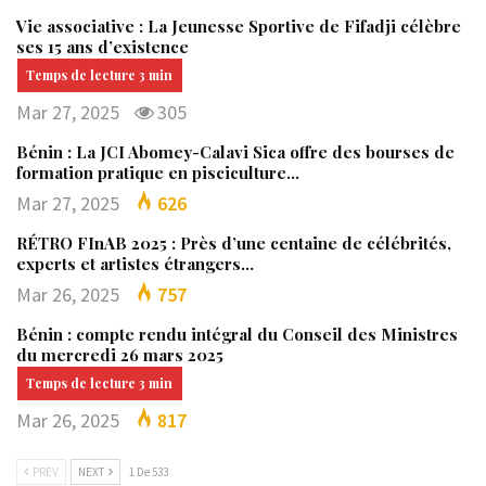
Vie associative : La Jeunesse Sportive de Fifadji célèbre
ses 15 ans d’existence
Mar 27, 2025
305
Bénin : La JCI Abomey-Calavi Sica offre des bourses de
formation pratique en pisciculture…
Mar 27, 2025
626
RÉTRO FInAB 2025 : Près d’une centaine de célébrités,
experts et artistes étrangers…
Mar 26, 2025
757
Bénin : compte rendu intégral du Conseil des Ministres
du mercredi 26 mars 2025
Mar 26, 2025
817
PREV
NEXT
1 De 533