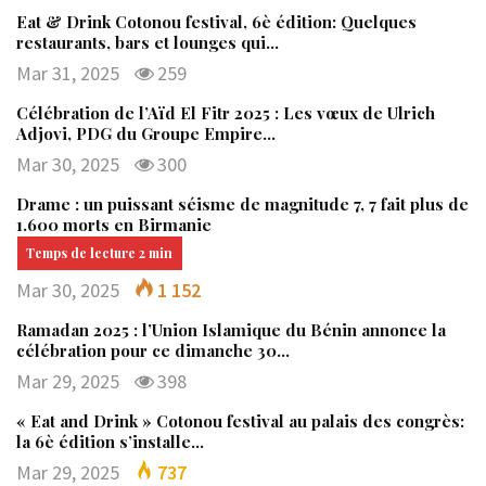
Eat & Drink Cotonou festival, 6è édition: Quelques
restaurants, bars et lounges qui…
Mar 31, 2025
259
Célébration de l’Aïd El Fitr 2025 : Les vœux de Ulrich
Adjovi, PDG du Groupe Empire…
Mar 30, 2025
300
Drame : un puissant séisme de magnitude 7, 7 fait plus de
1.600 morts en Birmanie
Mar 30, 2025
1 152
Ramadan 2025 : l’Union Islamique du Bénin annonce la
célébration pour ce dimanche 30…
Mar 29, 2025
398
« Eat and Drink » Cotonou festival au palais des congrès:
la 6è édition s’installe…
Mar 29, 2025
737