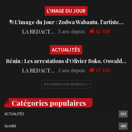
L'IMAGE DU JOUR
L’image du Jour : Zodwa Wabantu, l’artiste…
LA REDACTION
3 ans depuis
42 789
ACTUALITÉS
Bénin : Les arrestations d’Olivier Boko, Oswald…
LA REDACTION
2 ans depuis
37 318
AFFICHER PLUS DE MESSAGES
Catégories populaires
ACTUALITÉS
563
Société
468