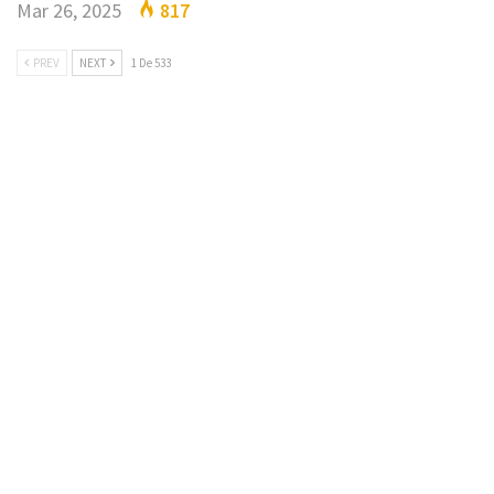
Mar 26, 2025
817
PREV
NEXT
1 De 533