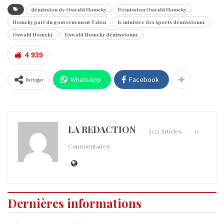
démission de Oswald Homeky
Démission Oswald Homeky
Homeky part du gouvernement Talon
le ministre des sports démissionne
Oswald Homeky
Oswald Homeky démissionne
4 939
WhatsApp
Facebook
Partager
LA REDACTION
5321 Articles
0
Commentaires
Dernières informations