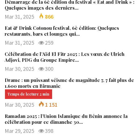
Démarrage de la 6è édition du festival « Eat and Drink » :
Quelques images des derniers…
Mar 31, 2025
866
Eat & Drink Cotonou festival, 6è édition: Quelques
restaurants, bars et lounges qui…
Mar 31, 2025
259
Célébration de l’Aïd El Fitr 2025 : Les vœux de Ulrich
Adjovi, PDG du Groupe Empire…
Mar 30, 2025
300
Drame : un puissant séisme de magnitude 7, 7 fait plus de
1.600 morts en Birmanie
Mar 30, 2025
1 151
Ramadan 2025 : l’Union Islamique du Bénin annonce la
célébration pour ce dimanche 30…
Mar 29, 2025
398