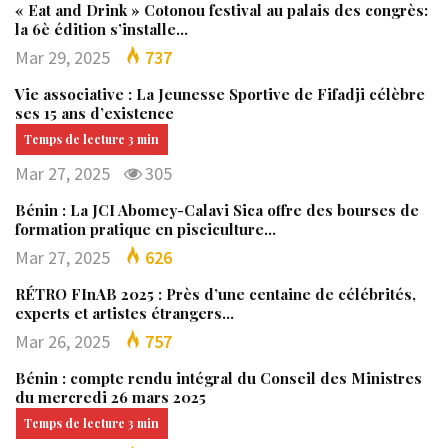
« Eat and Drink » Cotonou festival au palais des congrès:
la 6è édition s’installe…
Mar 29, 2025
737
Vie associative : La Jeunesse Sportive de Fifadji célèbre
ses 15 ans d’existence
Mar 27, 2025
305
Bénin : La JCI Abomey-Calavi Sica offre des bourses de
formation pratique en pisciculture…
Mar 27, 2025
626
RÉTRO FInAB 2025 : Près d’une centaine de célébrités,
experts et artistes étrangers…
Mar 26, 2025
757
Bénin : compte rendu intégral du Conseil des Ministres
du mercredi 26 mars 2025