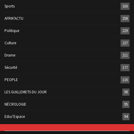
Sports
316
AFRIK'ACTU
258
Politique
229
Culture
227
Drame
211
Sécurité
177
PEOPLE
116
LES GUILLEMETS DU JOUR
98
NÉCROLOGIE
95
Educ'Espace
94