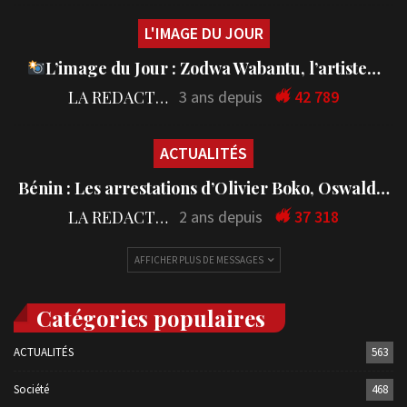
L'IMAGE DU JOUR
L’image du Jour : Zodwa Wabantu, l’artiste…
LA REDACTION
3 ans depuis
42 789
ACTUALITÉS
Bénin : Les arrestations d’Olivier Boko, Oswald…
LA REDACTION
2 ans depuis
37 318
AFFICHER PLUS DE MESSAGES
Catégories populaires
ACTUALITÉS
563
Société
468