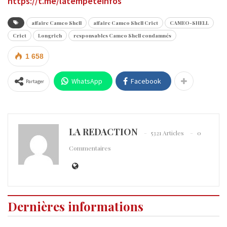
https://t.me/latempeteinfos
affaire Cameo Shell
affaire Cameo Shell Criet
CAMEO-SHELL
Criet
Longrich
responsables Cameo Shell condamnés
1 658
WhatsApp
Facebook
Partager
LA REDACTION
5321 Articles
0
Commentaires
Dernières informations