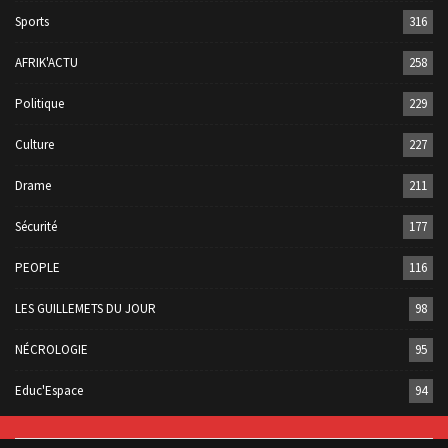
Sports
316
AFRIK'ACTU
258
Politique
229
Culture
227
Drame
211
Sécurité
177
PEOPLE
116
LES GUILLEMETS DU JOUR
98
NÉCROLOGIE
95
Educ'Espace
94