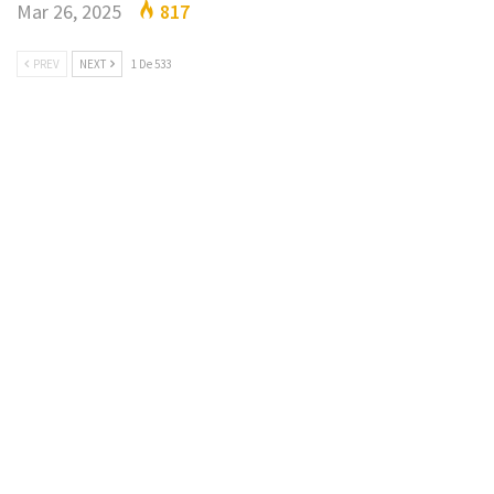
Mar 26, 2025
817
PREV
NEXT
1 De 533