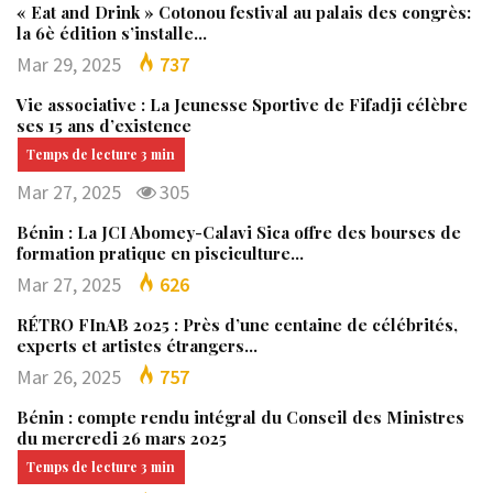
« Eat and Drink » Cotonou festival au palais des congrès:
la 6è édition s’installe…
Mar 29, 2025
737
Vie associative : La Jeunesse Sportive de Fifadji célèbre
ses 15 ans d’existence
Mar 27, 2025
305
Bénin : La JCI Abomey-Calavi Sica offre des bourses de
formation pratique en pisciculture…
Mar 27, 2025
626
RÉTRO FInAB 2025 : Près d’une centaine de célébrités,
experts et artistes étrangers…
Mar 26, 2025
757
Bénin : compte rendu intégral du Conseil des Ministres
du mercredi 26 mars 2025