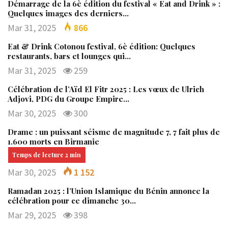
Démarrage de la 6è édition du festival « Eat and Drink » :
Quelques images des derniers…
Mar 31, 2025
866
Eat & Drink Cotonou festival, 6è édition: Quelques
restaurants, bars et lounges qui…
Mar 31, 2025
259
Célébration de l’Aïd El Fitr 2025 : Les vœux de Ulrich
Adjovi, PDG du Groupe Empire…
Mar 30, 2025
300
Drame : un puissant séisme de magnitude 7, 7 fait plus de
1.600 morts en Birmanie
Mar 30, 2025
1 152
Ramadan 2025 : l’Union Islamique du Bénin annonce la
célébration pour ce dimanche 30…
Mar 29, 2025
398