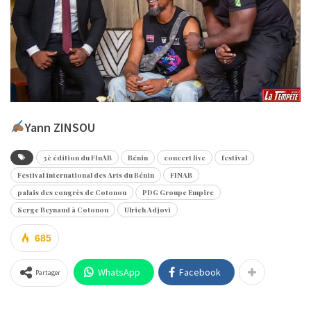
Yann ZINSOU
3è édition du FInAB
Bénin
concert live
festival
Festival international des Arts du Bénin
FINAB
palais des congrès de Cotonou
PDG Groupe Empire
Serge Beynaud à Cotonou
Ulrich Adjovi
685
WhatsApp
Facebook
Partager