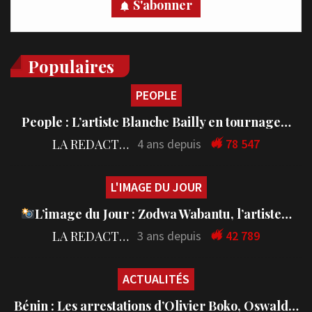
S'abonner
Populaires
PEOPLE
People : L’artiste Blanche Bailly en tournage…
LA REDACTION
4 ans depuis
78 547
L'IMAGE DU JOUR
L’image du Jour : Zodwa Wabantu, l’artiste…
LA REDACTION
3 ans depuis
42 789
ACTUALITÉS
Bénin : Les arrestations d’Olivier Boko, Oswald…