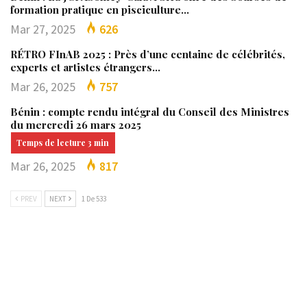
formation pratique en pisciculture…
Mar 27, 2025
626
RÉTRO FInAB 2025 : Près d’une centaine de célébrités,
experts et artistes étrangers…
Mar 26, 2025
757
Bénin : compte rendu intégral du Conseil des Ministres
du mercredi 26 mars 2025
Mar 26, 2025
817
PREV
NEXT
1 De 533