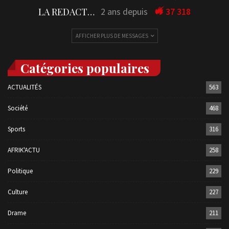
LA REDACTION
2 ans depuis
37 318
AFFICHER PLUS DE MESSAGES
Catégories populaires
ACTUALITÉS
563
Société
468
Sports
316
AFRIK'ACTU
258
Politique
229
Culture
227
Drame
211