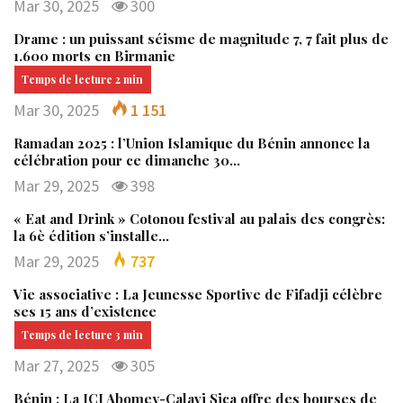
Mar 30, 2025
300
Drame : un puissant séisme de magnitude 7, 7 fait plus de
1.600 morts en Birmanie
Mar 30, 2025
1 151
Ramadan 2025 : l’Union Islamique du Bénin annonce la
célébration pour ce dimanche 30…
Mar 29, 2025
398
« Eat and Drink » Cotonou festival au palais des congrès:
la 6è édition s’installe…
Mar 29, 2025
737
Vie associative : La Jeunesse Sportive de Fifadji célèbre
ses 15 ans d’existence
Mar 27, 2025
305
Bénin : La JCI Abomey-Calavi Sica offre des bourses de