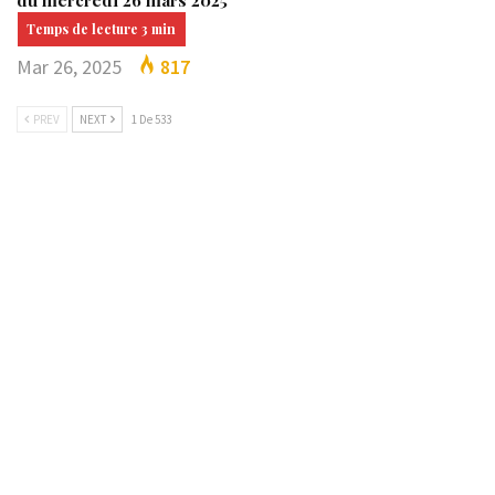
Mar 26, 2025
817
PREV
NEXT
1 De 533