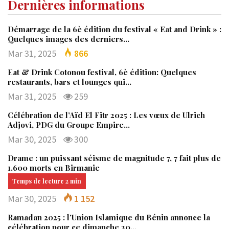
Dernières informations
Démarrage de la 6è édition du festival « Eat and Drink » :
Quelques images des derniers…
Mar 31, 2025
866
Eat & Drink Cotonou festival, 6è édition: Quelques
restaurants, bars et lounges qui…
Mar 31, 2025
259
Célébration de l’Aïd El Fitr 2025 : Les vœux de Ulrich
Adjovi, PDG du Groupe Empire…
Mar 30, 2025
300
Drame : un puissant séisme de magnitude 7, 7 fait plus de
1.600 morts en Birmanie
Mar 30, 2025
1 152
Ramadan 2025 : l’Union Islamique du Bénin annonce la
célébration pour ce dimanche 30…