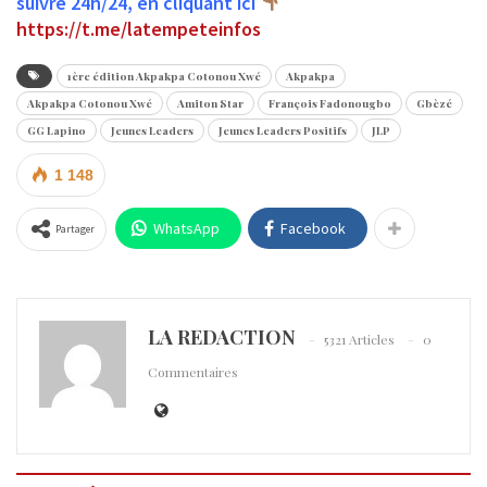
suivre 24h/24, en cliquant ici
https://t.me/latempeteinfos
1ère édition Akpakpa Cotonou Xwé
Akpakpa
Akpakpa Cotonou Xwé
Amiton Star
François Fadonougbo
Gbèzé
GG Lapino
Jeunes Leaders
Jeunes Leaders Positifs
JLP
1 148
WhatsApp
Facebook
Partager
LA REDACTION
5321 Articles
0
Commentaires