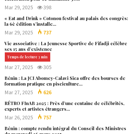
Mar 29, 2025
398
« Eat and Drink » Cotonou festival au palais des congrès:
la 6è édition s’installe…
Mar 29, 2025
737
Vie associative : La Jeunesse Sportive de Fifadji célèbre
ses 15 ans d’existence
Mar 27, 2025
305
Bénin : La JCI Abomey-Calavi Sica offre des bourses de
formation pratique en pisciculture…
Mar 27, 2025
626
RÉTRO FInAB 2025 : Près d’une centaine de célébrités,
experts et artistes étrangers…
Mar 26, 2025
757
Bénin : compte rendu intégral du Conseil des Ministres
du mercredi 26 mars 2025