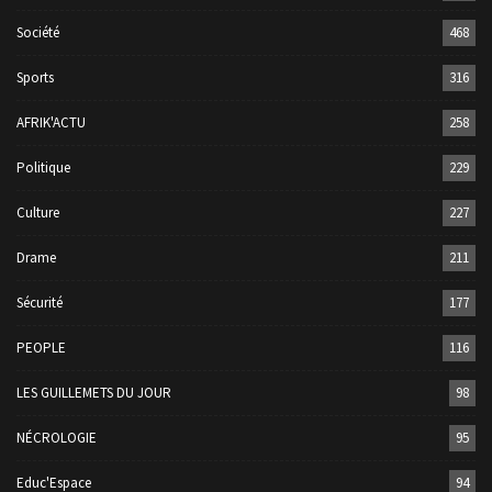
Société
468
Sports
316
AFRIK'ACTU
258
Politique
229
Culture
227
Drame
211
Sécurité
177
PEOPLE
116
LES GUILLEMETS DU JOUR
98
NÉCROLOGIE
95
Educ'Espace
94