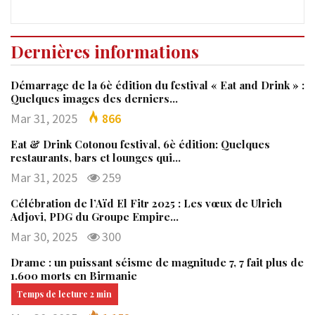
Dernières informations
Démarrage de la 6è édition du festival « Eat and Drink » :
Quelques images des derniers…
Mar 31, 2025
866
Eat & Drink Cotonou festival, 6è édition: Quelques
restaurants, bars et lounges qui…
Mar 31, 2025
259
Célébration de l’Aïd El Fitr 2025 : Les vœux de Ulrich
Adjovi, PDG du Groupe Empire…
Mar 30, 2025
300
Drame : un puissant séisme de magnitude 7, 7 fait plus de
1.600 morts en Birmanie