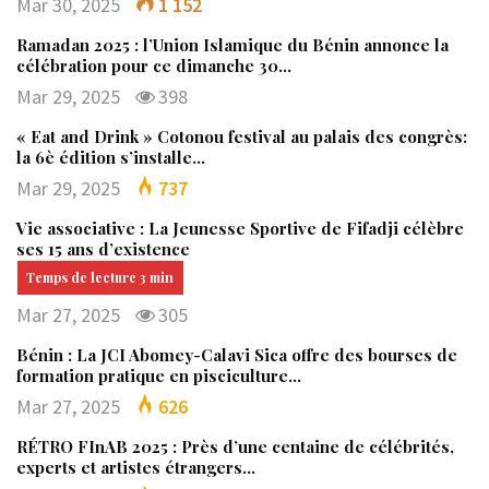
Mar 30, 2025
1 152
Ramadan 2025 : l’Union Islamique du Bénin annonce la
célébration pour ce dimanche 30…
Mar 29, 2025
398
« Eat and Drink » Cotonou festival au palais des congrès:
la 6è édition s’installe…
Mar 29, 2025
737
Vie associative : La Jeunesse Sportive de Fifadji célèbre
ses 15 ans d’existence
Mar 27, 2025
305
Bénin : La JCI Abomey-Calavi Sica offre des bourses de
formation pratique en pisciculture…
Mar 27, 2025
626
RÉTRO FInAB 2025 : Près d’une centaine de célébrités,
experts et artistes étrangers…