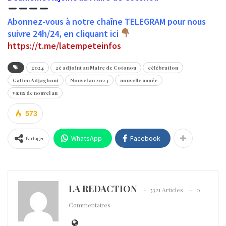
Abonnez-vous à notre chaîne TELEGRAM pour nous
suivre 24h/24, en cliquant ici
https://t.me/latempeteinfos
2024
2è adjoint au Maire de Cotonou
célébration
Gatien Adjagboni
Nouvel an 2024
nouvelle année
vœux de nouvel an
573
WhatsApp
Facebook
Partager
LA REDACTION
5321 Articles
0
Commentaires