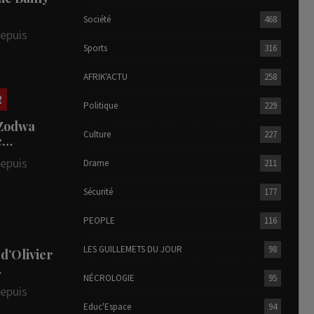
Société
468
depuis
Sports
316
AFRIK'ACTU
258
R
Politique
229
 Zodwa
Culture
227
te…
depuis
Drame
211
Sécurité
177
PEOPLE
116
LES GUILLEMETS DU JOUR
98
 d’Olivier
…
NÉCROLOGIE
95
depuis
Educ'Espace
94