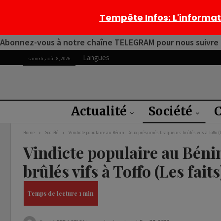
Tempête Infos
: L'informa
Abonnez-vous à notre chaîne TELEGRAM pour nous suivre 2
Langues
samedi, août 8, 2026
Actualité
Société
C
Home
Société
Vindicte populaire au Bénin : Deux présumés braqueurs brûlés vifs à Toffo (L
Vindicte populaire au Bén
brûlés vifs à Toffo (Les faits