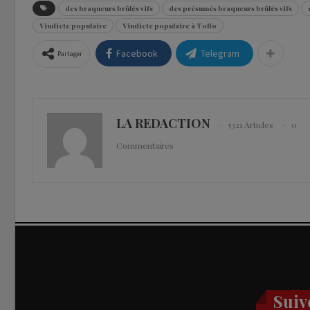
des braqueurs brûlés vifs
des présumés braqueurs brûlés vifs
Vindicte populaire
Vindicte populaire à Toffo
Facebook
Telegram
Partager
LA REDACTION
5321 Articles
0
Commentaires
Suiv