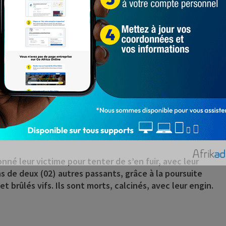
a tourné en leur défaveur, il s’agit de deux (02) jeunes
dier, après avoir été interceptés. Selon la radio locale
esser un citoyen qu’ils tentaient de braquer. Mais mal
onné leur victime pour tenter de s’en fuir, avec leur
s de deux (02) autres passants, grâce à la poursuite
t brûlés vifs. Ils sont morts, calcinés, avec leur engin.