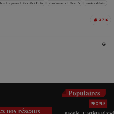
deux braqueurs brûlés vifs à Toffo
deux hommes brûlés vifs
morts calcinés
3 716
Populaires
PEOPLE
ez nos réseaux
People : L’artiste Blanc