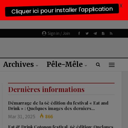
X
Cliquer ici pour installer l'application
Sign in / Join
Archives
Pêle-Mêle
Dernières informations
Démarrage de la 6è édition du festival « Eat and
Drink » : Quelques images des derniers…
Mar 31, 2025
866
Eat & Drink Cotonou festival, 6è édition: Quelques