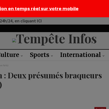
tion en temps réel sur votre mobile
4h/24, en cliquant ICI
ulture
Sports
International
es faits)
in : Deux présumés braqueurs
)