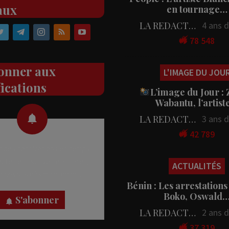
aux
en tournage…
LA REDACTION
4 ans 
78 548
onner aux
L'IMAGE DU JOU
fications
L’image du Jour :
Wabantu, l’artis
LA REDACTION
3 ans 
42 789
 des notifications en temps
rectement sur votre appareil,
ACTUALITÉS
nez-vous dès maintenant.
Bénin : Les arrestations
Boko, Oswald
S'abonner
LA REDACTION
2 ans 
37 319