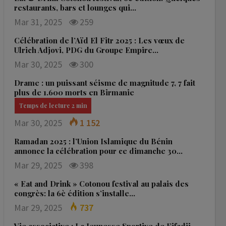
restaurants, bars et lounges qui…
Mar 31, 2025
259
Célébration de l’Aïd El Fitr 2025 : Les vœux de
Ulrich Adjovi, PDG du Groupe Empire…
Mar 30, 2025
300
Drame : un puissant séisme de magnitude 7, 7 fait
plus de 1.600 morts en Birmanie
Mar 30, 2025
1 152
Ramadan 2025 : l’Union Islamique du Bénin
annonce la célébration pour ce dimanche 30…
Mar 29, 2025
398
« Eat and Drink » Cotonou festival au palais des
congrès: la 6è édition s’installe…
Mar 29, 2025
737