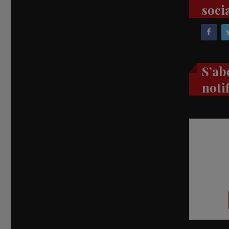
soci
S’ab
noti
Recevez
réel di
abon