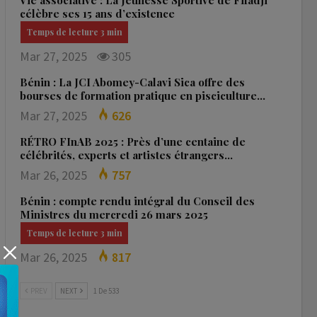
Vie associative : La Jeunesse Sportive de Fifadji
célèbre ses 15 ans d’existence
Mar 27, 2025
305
Bénin : La JCI Abomey-Calavi Sica offre des
bourses de formation pratique en pisciculture…
Mar 27, 2025
626
RÉTRO FInAB 2025 : Près d’une centaine de
célébrités, experts et artistes étrangers…
Mar 26, 2025
757
Bénin : compte rendu intégral du Conseil des
Ministres du mercredi 26 mars 2025
Mar 26, 2025
817
PREV
NEXT
1 De 533