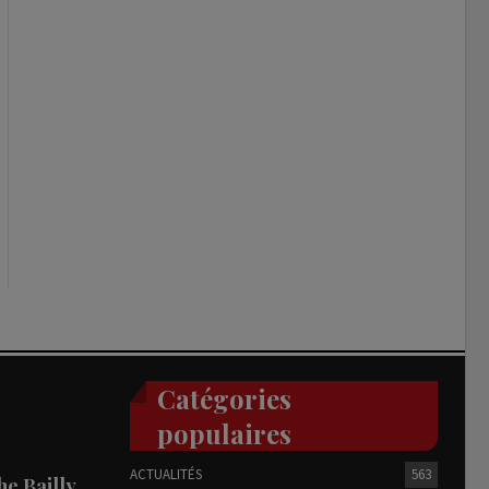
Catégories
populaires
ACTUALITÉS
563
he Bailly